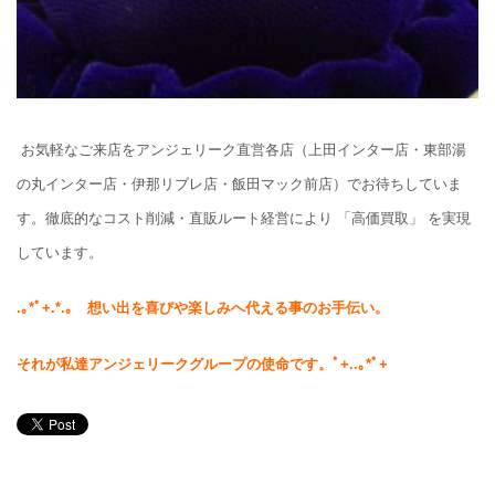
お気軽なご来店をアンジェリーク直営各店（上田インター店・東部湯
の丸インター店・伊那リブレ店・飯田マック前店）でお待ちしていま
す。徹底的なコスト削減・直販ルート経営により 「高価買取」 を実現
しています。
.
｡*ﾟ+.*.｡
想い出を喜びや楽しみへ代える事のお手伝い。
それが私達アンジェリークグループの使命です。
ﾟ+..｡*ﾟ+