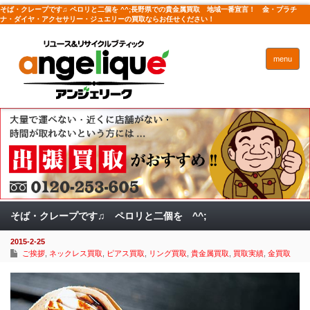
そば・クレープです♫ ペロリと二個を ^^;長野県での貴金属買取 地域一番宣言！ 金・プラチ
ナ・ダイヤ・アクセサリー・ジュエリーの買取ならお任せください！
menu
そば・クレープです♫ ペロリと二個を ^^;
2015-2-25
ご挨拶
,
ネックレス買取
,
ピアス買取
,
リング買取
,
貴金属買取
,
買取実績
,
金買取