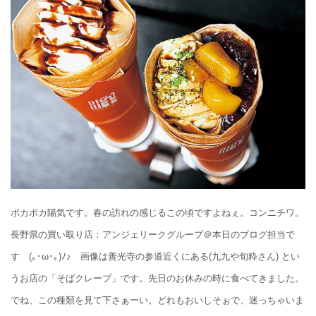
ポカポカ陽気です。春の訪れの感じるこの頃ですよねぇ。コンニチワ。
長野県の買い取り店：アンジェリークグループ＠本日のブログ担当で
す (｡･ω･｡)ﾉ♪ 画像は善光寺の参道近くにある(九九や旬粋さん) とい
うお店の「そばクレープ」です。先日のお休みの時に食べてきました。
でね、この種類を見て下さぁーい。どれもおいしそぉで、迷っちゃいま