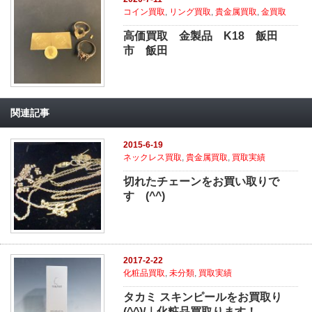
コイン買取
,
リング買取
,
貴金属買取
,
金買取
高価買取 金製品 K18 飯田
市 飯田
関連記事
2015-6-19
ネックレス買取
,
貴金属買取
,
買取実績
切れたチェーンをお買い取りで
す (^^)
2017-2-22
化粧品買取
,
未分類
,
買取実績
タカミ スキンピールをお買取り
(^^)/｜化粧品買取ります！