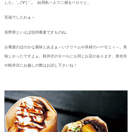
した。`,､(‘∀`) ‘`,､ 結局私一人で二個をペロりと。
至福でしたわぁ～
長野県といえば信州蕎麦ですものね。
お蕎麦のほのかな風味とあまぁ～いクリームや具材のハーモニィ～。美
味しかったですよぉ。軽井沢のモールにも同じお店があります。善光寺
や軽井沢にお越しの際はお試し下さいね！