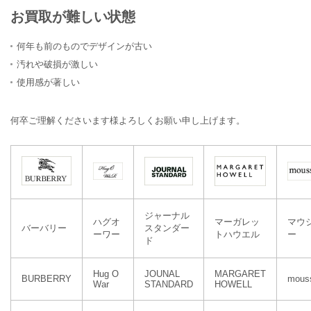
お買取が難しい状態
何年も前のものでデザインが古い
汚れや破損が激しい
使用感が著しい
何卒ご理解くださいます様よろしくお願い申し上げます。
ジャーナル
ハグオ
マーガレッ
マウ
バーバリー
スタンダー
ーワー
トハウエル
ー
ド
Hug O
JOUNAL
MARGARET
BURBERRY
mous
War
STANDARD
HOWELL