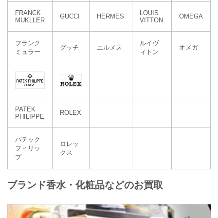
FRANCK
LOUIS
GUCCI
HERMES
OMEGA
MUKLLER
VITTON
フランク
ルイヴ
グッチ
エルメス
オメガ
ミュラー
ィトン
PATEK
ROLEX
PHILIPPE
パテック
ロレッ
フィリッ
クス
プ
ブランド香水・化粧品などのお買取