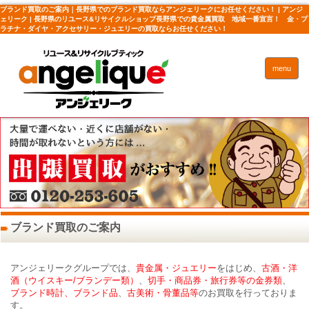
ブランド買取のご案内｜長野県でのブランド買取ならアンジェリークにお任せください！ | アンジ
ェリーク | 長野県のリユース&リサイクルショップ長野県での貴金属買取 地域一番宣言！ 金・プ
ラチナ・ダイヤ・アクセサリー・ジュエリーの買取ならお任せください！
menu
ブランド買取のご案内
アンジェリークグループでは、
貴金属・ジュエリー
をはじめ、
古酒・洋
酒（ウイスキー/ブランデー類）
、
切手・商品券・旅行券等の金券類
、
ブランド時計、ブランド品
、
古美術・骨董品等
のお買取を行っておりま
す。