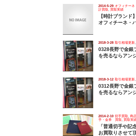
2014-5-29
オフィチーネ
計買取
,
買取実績
【時計ブランド
オフィチーネ・
2018-3-28
取引相場更新
0328長野で金
を売るならアン
2018-3-12
取引相場更新
0312長野で金
を売るならアン
2014-2-10
切手買取
,
商
手・金券 買取
,
買取実
「普通切手や記
お買取りさせて頂