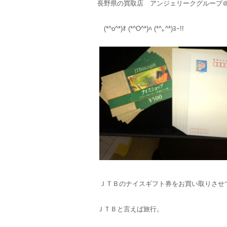
長野県の買取店 アンジェリークグループ
(*^o^*)ｵ (*^O^*)ﾊ (*^｡^*)ﾖｰ!!
ＪＴＢのナイスギフト券をお買い取りさせ
ＪＴＢと言えば旅行。