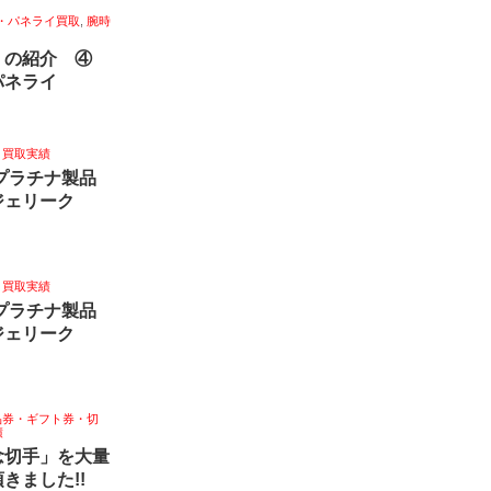
・パネライ買取
,
腕時
】の紹介 ④
パネライ
,
買取実績
銀プラチナ製品
ジェリーク
,
買取実績
銀プラチナ製品
ジェリーク
品券・ギフト券・切
績
念切手」を大量
きました!!