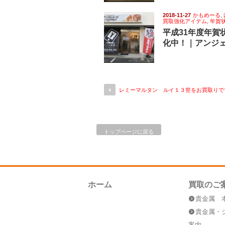
2018-11-27
かもめーる
,
買取強化アイテム
,
年賀
平成31年度年賀
化中！｜アンジ
レミーマルタン ルイ１３世をお買取りです(
トップページに戻る
ホーム
買取のご
貴金属 
貴金属・
案内