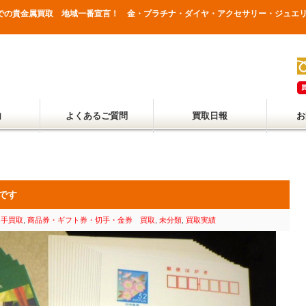
県での貴金属買取 地域一番宣言！ 金・プラチナ・ダイヤ・アクセサリー・ジュエ
内
よくあるご質問
買取日報
お
りです
切手買取
,
商品券・ギフト券・切手・金券 買取
,
未分類
,
買取実績