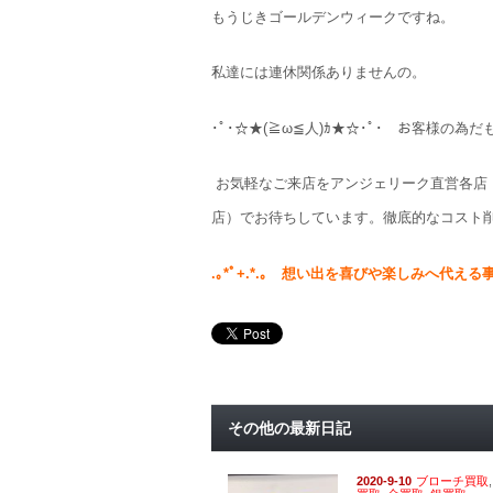
もうじきゴールデンウィークですね。
私達には連休関係ありませんの。
･ﾟ･☆★(≧ω≦人)ｶ★☆･ﾟ･ お客様の為だ
お気軽なご来店をアンジェリーク直営各店
店）でお待ちしています。徹底的なコスト削
.
｡*ﾟ+.*.｡
想い出を喜びや楽しみへ代える
その他の最新日記
2020-9-10
ブローチ買取