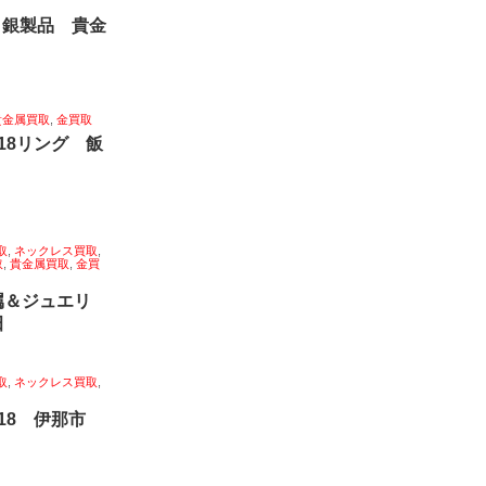
 銀製品 貴金
貴金属買取
,
金買取
18リング 飯
取
,
ネックレス買取
,
取
,
貴金属買取
,
金買
属＆ジュエリ
田
取
,
ネックレス買取
,
k18 伊那市