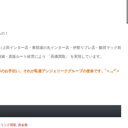
もの！
（上田インター店・東部湯の丸インター店・伊那リブレ店・飯田マック前
減・直販ルート経営により 「高価買取」 を実現しています。
事のお手伝い。
それが私達アンジェリークグループの使命です。
ﾟ+..｡*ﾟ+
,
リング買取
,
貴金属