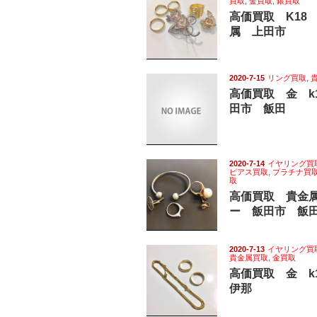
買取
,
金買取
,
銀買取
高価買取 K18
属 上田市
2020-7-15
リング買取
,
高価買取 金 k
田市 飯田
2020-7-14
イヤリング買
ピアス買取
,
プラチナ買
取
高価買取 貴金
ー 飯田市 飯
2020-7-13
イヤリング買
貴金属買取
,
金買取
高価買取 金 
伊那