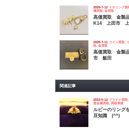
2020-7-12
イヤリング買
属買取
,
金買取
高価買取 金製
K14 上田市 
2020-7-11
コイン買取
,
取
,
金買取
高価買取 金製品
市 飯田
関連記事
2015-5-12
プラチナ買取
貴金属買取
,
買取実績
ルビーのリング
豆知識 (^^)