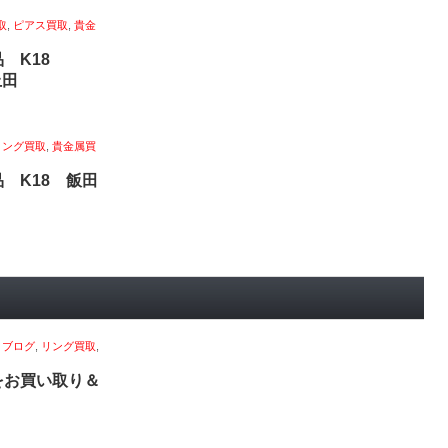
取
,
ピアス買取
,
貴金
品 K18
上田
リング買取
,
貴金属買
 K18 飯田
,
ブログ
,
リング買取
,
をお買い取り＆