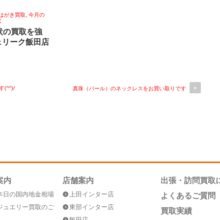
はがき買取
,
今月の
状
状の買取を強
ェリーク飯田店
^^)/
真珠（パール）のネックレスをお買い取りです
案内
店舗案内
出張・訪問買取
本日の国内地金相場
上田インター店
よくあるご質問
ジュエリー買取のご
東部インター店
買取実績
飯田店