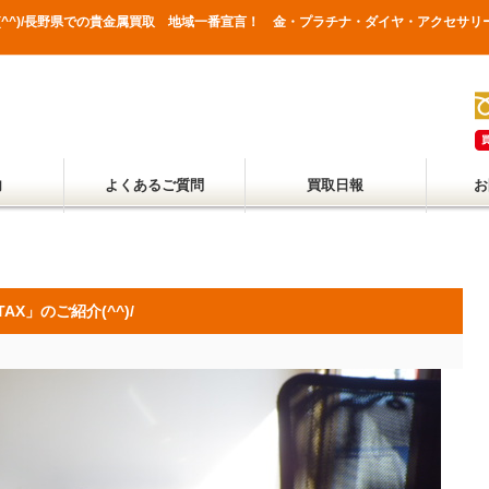
ご紹介(^^)/長野県での貴金属買取 地域一番宣言！ 金・プラチナ・ダイヤ・アクセ
内
よくあるご質問
買取日報
お
AX」のご紹介(^^)/