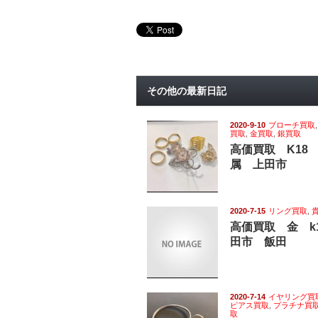
その他の最新日記
2020-9-10
ブローチ買取
買取
,
金買取
,
銀買取
高価買取 K18
属 上田市
2020-7-15
リング買取
,
高価買取 金 k
田市 飯田
2020-7-14
イヤリング買
ピアス買取
,
プラチナ買
取