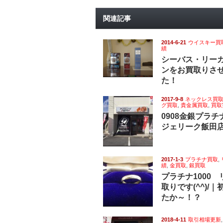
関連記事
2014-6-21
ウイスキー買
績
シーバス・リー
ンをお買取りさ
た！
2017-9-8
ネックレス買
グ買取
,
貴金属買取
,
買取
0908金銀プラ
ジェリーク飯田
2017-1-3
プラチナ買取
,
績
,
金買取
,
銀買取
プラチナ1000
取りです(^^)/
たか～！？
2018-4-11
取引相場更新