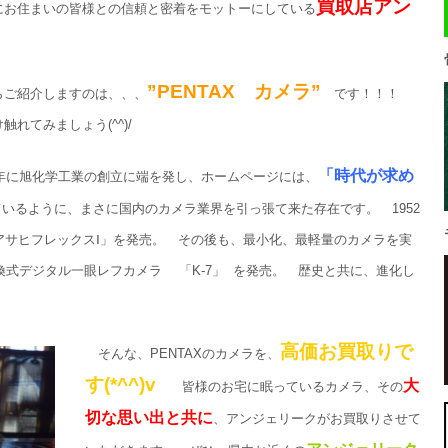
買取店アン
にお住まいの皆様との信頼と密着をモットーにしている
”PENTAX カメラ”
らご紹介しますのは、、、
です！！！
れてみましょう(^^)/
「時代が求め
19年に旭化学工業の創立に端を発し、ホームページには、
いるように、まさに国内のカメラ業界を引っ張て来た存在です。 1952
アサヒフレックスⅠ」を発売。 その後も、最小化、最軽量のカメラを実
交換式デジタル一眼レフカメラ 「K-7」 を発売。 歴史と共に、進化し
高価お買取りで
そんな、PENTAXのカメラを、
す(*^^)v
大
皆様のお宅に眠っているカメラ、その
切な思い出と共に
、アンジェリークがお買取りさせて