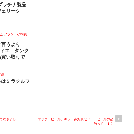
銀プラチナ製品
ジェリーク
取
,
ブランド小物買
と言うより
ティエ タンク
お買い取りで
実績
ルはミラクルフ
ただきまし
「サッポロビール」ギフト券お買取り！｜ビールの起
源って…！？