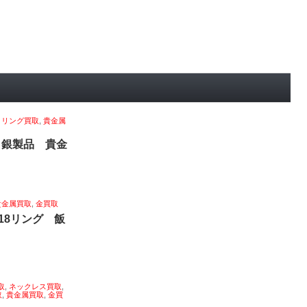
,
リング買取
,
貴金属
 銀製品 貴金
貴金属買取
,
金買取
18リング 飯
取
,
ネックレス買取
,
取
,
貴金属買取
,
金買