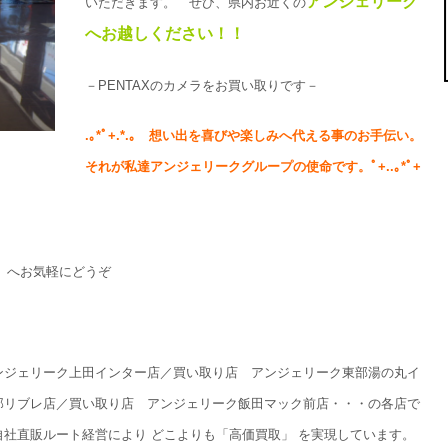
アンジェリーク
いただきます。 ぜひ、県内お近くの
へお越しください！！
－PENTAXのカメラをお買い取りです－
.
｡
*
ﾟ
+.*.
｡ 想い出を喜びや楽しみへ代える事のお手伝い。
それが私達アンジェリークグループの使命です。ﾟ
+..
｡
*
ﾟ
+
へお気軽にどうぞ
ンジェリーク上田インター店／買い取り店 アンジェリーク東部湯の丸イ
那リブレ店／買い取り店 アンジェリーク飯田マック前店・・・の各店で
社直販ルート経営により どこよりも「高価買取」 を実現しています。