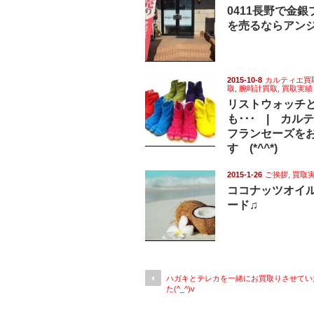
0411長野で金
を売るならアン
2015-10-8
カルティエ買
取
,
腕時計買取
,
買取実績
リストウォッチ
も･･･ | カル
フランセーズを
す (*^^*)
2015-1-26
ご挨拶
,
買取
ココナッツオイ
ード♫
ハガキとテレカを一緒にお買取りさせてい
た(^_^)v