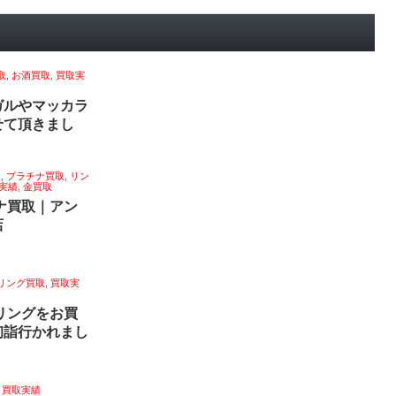
取
,
お酒買取
,
買取実
ガルやマッカラ
せて頂きまし
取
,
プラチナ買取
,
リン
実績
,
金買取
チナ買取｜アン
店
リング買取
,
買取実
 リングをお買
｜初詣行かれまし
,
買取実績