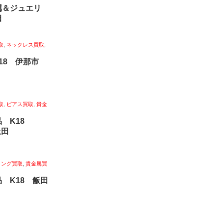
属＆ジュエリ
田
取
,
ネックレス買取
,
k18 伊那市
取
,
ピアス買取
,
貴金
品 K18
上田
リング買取
,
貴金属買
 K18 飯田