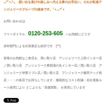
.
｡
*
ﾟ
+.*.
｡ 想い出を喜びや楽しみへ代える事のお手伝い。それが私達ア
ンジェリークグループの使命です。ﾟ
+..
｡
*
ﾟ
+
お問い合わせは
0120-253-605
フリーダイヤル
へお気軽にどうぞ
渉外部門による出張査定も好評です (^^)
皆様のお気軽なご来店を、買い取り店 アンジェリーク上田インター店
／買い取り店 アンジェリーク東部湯の丸インター店／買い取り店 ア
ンジェリーク伊那リブレ店／買い取り店 アンジェリーク飯田マック前
店・・・の各店でお待ちしています。徹底的なコスト削減・自社直販ル
ート経営により どこよりも「高価買取」 を実現しています