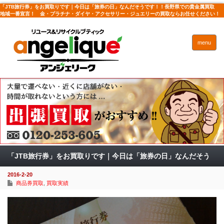
「JTB旅行券」をお買取りです｜今日は「旅券の日」なんだそうです！！長野県での貴金属買取
地域一番宣言！ 金・プラチナ・ダイヤ・アクセサリー・ジュエリーの買取ならお任せください！
menu
「JTB旅行券」をお買取りです｜今日は「旅券の日」なんだそう
2016-2-20
です！！
商品券買取
,
買取実績