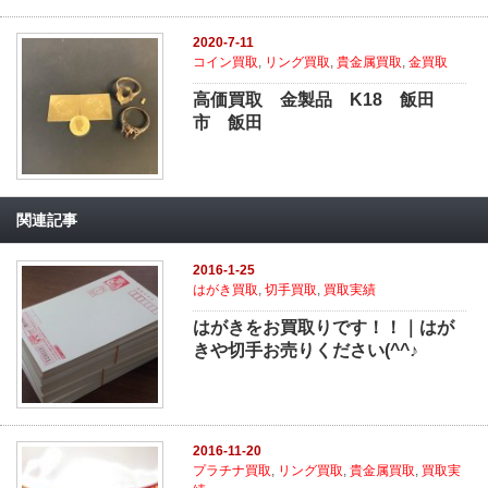
2020-7-11
コイン買取
,
リング買取
,
貴金属買取
,
金買取
高価買取 金製品 K18 飯田
市 飯田
関連記事
2016-1-25
はがき買取
,
切手買取
,
買取実績
はがきをお買取りです！！｜はが
きや切手お売りください(^^♪
2016-11-20
プラチナ買取
,
リング買取
,
貴金属買取
,
買取実