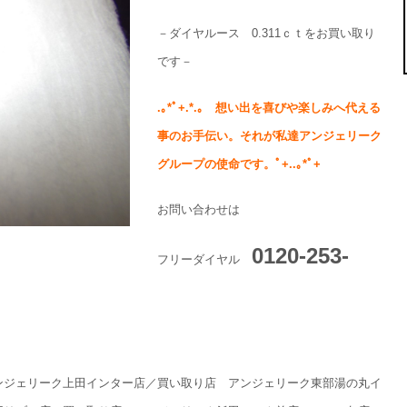
－ダイヤルース 0.311ｃｔをお買い取り
です－
.
｡
*
ﾟ
+.*.
｡ 想い出を喜びや楽しみへ代える
事のお手伝い。それが私達アンジェリーク
グループの使命です。ﾟ
+..
｡
*
ﾟ
+
お問い合わせは
0120-253-
フリーダイヤル
ンジェリーク上田インター店／買い取り店 アンジェリーク東部湯の丸イ