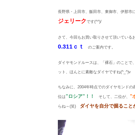
長野県・上田市、飯田市、東御市、伊那市
ジェリーク
です(^^)/
さて、今回もお買い取りさせて頂いている
0.311ｃｔ
のご案内です。
ダイヤモンドルースは、「裸石」のことで、
ット、ほんとに素敵なダイヤですね(^_^)v
ちなみに、2004年時点でのダイヤモンド
”ロシア”！！
”
位は
そして、二位が、
ダイヤを自分で掘ること
らね～(笑)