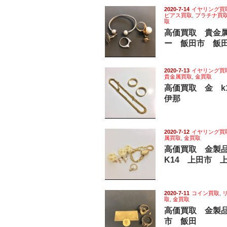
2020-7-14
イヤリング買
ピアス買取
,
プラチナ買
取
高価買取 貴金
ー 飯田市 飯
2020-7-13
イヤリング買
貴金属買取
,
金買取
高価買取 金 
伊那
2020-7-12
イヤリング買
属買取
,
金買取
高価買取 金製
K14 上田市 
2020-7-11
コイン買取
,
取
,
金買取
高価買取 金製品
市 飯田