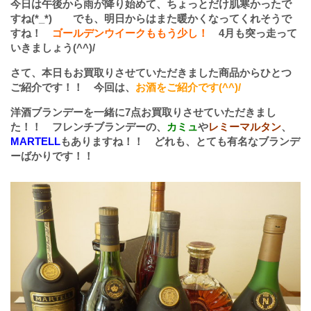
今日は午後から雨が降り始めて、ちょっとだけ肌寒かったで
すね(*_*) でも、明日からはまた暖かくなってくれそうで
すね！
ゴールデンウイークももう少し！
4月も突っ走って
いきましょう(^^)/
さて、本日もお買取りさせていただきました商品からひとつ
ご紹介です！！ 今回は、
お酒をご紹介です(^^)/
洋酒ブランデーを一緒に7点お買取りさせていただきまし
た！！ フレンチブランデーの、
カミュ
や
レミーマルタン
、
MARTELL
もありますね！！ どれも、とても有名なブランデ
ーばかりです！！