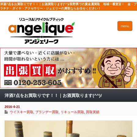
洋酒7点をお買取りです！！｜お酒買取ります(^^)/長野県での貴金属買取 地域一番宣言！ 金・プ
ラチナ・ダイヤ・アクセサリー・ジュエリーの買取ならお任せください！
menu
洋酒7点をお買取りです！！｜お酒買取ります(^^)/
2016-4-21
ウイスキー買取
,
ブランデー買取
,
リキュール買取
,
買取実績