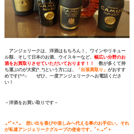
アンジェリークは、洋酒はもちろん！、ワインやリキュー
ル類、そして日本のお酒、ウイスキーなど、
幅広い分野のお
酒をお買取りさせていただいております！！
数が多くて持
ち運ぶのが大変(*_*)という方には、
「出張買取り」
がおすす
めです(^^♪ ぜひ、一度アンジェリークへお電話くださ
い！
－洋酒をお買い取りです－
.
｡
*
ﾟ
+.*.
｡ 想い出を喜びや楽しみへ代える事のお手伝い。それ
が私達アンジェリークグループの使命です。ﾟ
+..
｡
*
ﾟ
+