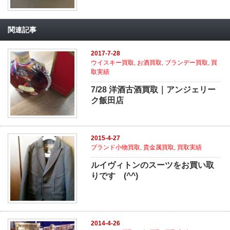
関連記事
2017-7-28
ウイスキー買取
,
お酒買取
,
ブランデー買取
,
買
取実績
7/28 洋酒古酒買取｜アンジェリー
ク飯田店
2015-4-27
ブランド小物買取
,
貴金属買取
,
買取実績
ルイヴィトンのスーツをお買い取
りです (^^)
2014-4-26