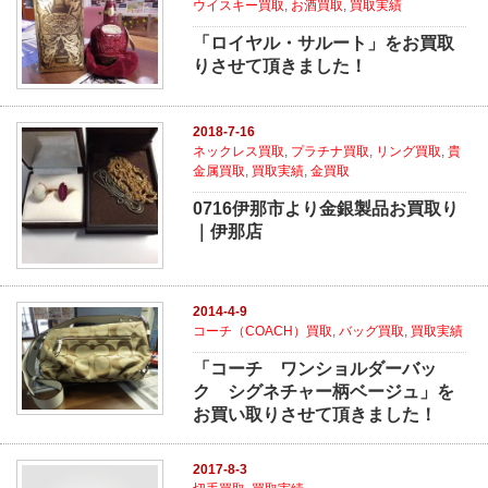
ウイスキー買取
,
お酒買取
,
買取実績
「ロイヤル・サルート」をお買取
りさせて頂きました！
2018-7-16
ネックレス買取
,
プラチナ買取
,
リング買取
,
貴
金属買取
,
買取実績
,
金買取
0716伊那市より金銀製品お買取り
｜伊那店
2014-4-9
コーチ（COACH）買取
,
バッグ買取
,
買取実績
「コーチ ワンショルダーバッ
ク シグネチャー柄ベージュ」を
お買い取りさせて頂きました！
2017-8-3