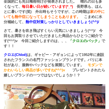
全国的にも先日梅雨明けが発表されました。 晴れの日も多
くなって、
毎日暑い日が続いています(*_*)
長野県も、ほん
とに暑いです(笑) 外出時もそうですが、この時期は
家の中に
いても熱中症になってしまうこともあります。
こまめに水
分補給して、
熱中症対策しっかりとしていきましょう(^^)/
さて、暑さを吹き飛ばすくらい元気にいきましょう(^^)/ 今
回もお買取りさせていただきました商品からひとつご紹介で
す(*^^)v 今回ご紹介しますのは、、、
「クロエのバック」
で
す！！
クロエ(Chloé)
は、ギャビー・アギョンによって1952年に創設
されたフランスの名門ファッションブランドです。パリに本
社があり、服飾やバックなどを展開しています。
モダンで
かわいらしい商品が多いですね(*^^)v
プレゼントされたら
嬉しいブランドの一つではないでしょうか！？