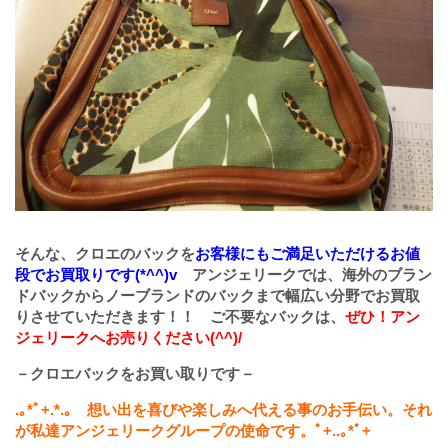
そんな、クロエのバックを
お客様にもご満足いただけるお値
段でお買取りです(*^^)v
アンジェリークでは、海外のブラン
ドバックからノーブランドのバックまで幅広い分野でお買取
りさせていただきます！！ ご不要なバックは、
ぜひ！アン
ジェリークへお売りください(^^)/
－クロエバックをお買い取りです－
.
｡
*
ﾟ
+.*.
｡ 想い出を喜びや楽しみへ代える事のお手伝い。それ
が私達アンジェリークグループの使命です。ﾟ
+..
｡
*
ﾟ
+