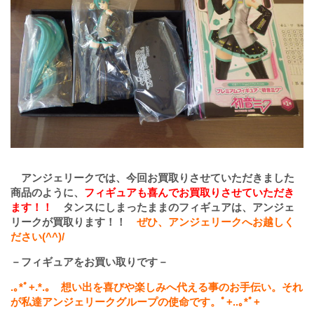
アンジェリークでは、今回お買取りさせていただきました
商品のように、
フィギュアも喜んでお買取りさせていただき
ます！！
タンスにしまったままのフィギュアは、アンジェ
リークが買取ります！！
ぜひ、アンジェリークへお越しく
ださい(^^)/
－フィギュアをお買い取りです－
.
｡
*
ﾟ
+.*.
｡ 想い出を喜びや楽しみへ代える事のお手伝い。それ
が私達アンジェリークグループの使命です。ﾟ
+..
｡
*
ﾟ
+