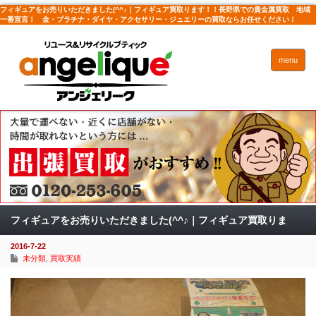
フィギュアをお売りいただきました(^^♪｜フィギュア買取ります！！長野県での貴金属買取 地域
一番宣言！ 金・プラチナ・ダイヤ・アクセサリー・ジュエリーの買取ならお任せください！
menu
フィギュアをお売りいただきました(^^♪｜フィギュア買取りま
2016-7-22
す！！
未分類
,
買取実績