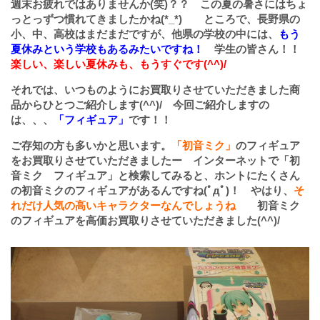
週末お疲れではありませんか(笑)？？ この夏の暑さにはちょ
っとっずつ慣れてきましたかね(*_*) ところで、長野県の
小、中、高校はまだまだですが、他県の学校の中には、
もう
夏休みという学校もあるみたいですね！
学生の皆さん！！
楽しい、楽しい夏休みも、もうすぐです(^^)/
それでは、いつものようにお買取りさせていただきました商
品からひとつご紹介します(^^)/ 今回ご紹介しますの
は、、、
「フィギュア」
です！！
ご存知の方も多いかと思います。
「初音ミク」
のフィギュア
をお買取りさせていただきましたー インターネットで「初
音ミク フィギュア」と検索してみると、ホントにたくさん
の初音ミクのフィギュアがあるんですね(ﾟдﾟ)！ やはり、
そ
れだけ人気の高いキャラクターなんでしょうね
初音ミク
のフィギュアを高価お買取りさせていただきました(^^)/