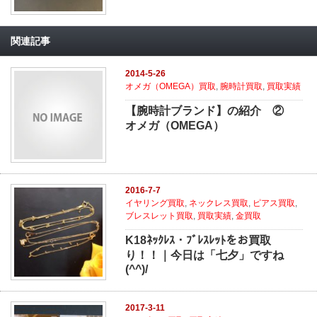
関連記事
2014-5-26
オメガ（OMEGA）買取
,
腕時計買取
,
買取実績
【腕時計ブランド】の紹介 ②
オメガ（OMEGA）
2016-7-7
イヤリング買取
,
ネックレス買取
,
ピアス買取
,
ブレスレット買取
,
買取実績
,
金買取
K18ﾈｯｸﾚｽ・ﾌﾞﾚｽﾚｯﾄをお買取
り！！｜今日は「七夕」ですね
(^^)/
2017-3-11