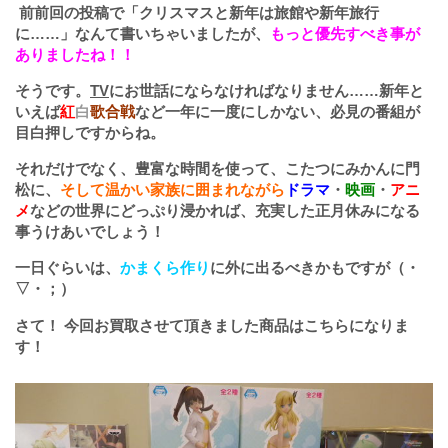
前前回の投稿で「クリスマスと新年は旅館や新年旅行
に……」なんて書いちゃいましたが、
もっと優先すべき事が
ありましたね！！
そうです。
TV
にお世話にならなければなりません……新年と
いえば
紅
白
歌合戦
など一年に一度にしかない、必見の番組が
目白押しですからね。
それだけでなく、豊富な時間を使って、こたつにみかんに門
松に、
そして温かい家族に囲まれながら
ドラマ
・
映画
・
アニ
メ
などの世界にどっぷり浸かれば、充実した正月休みになる
事うけあいでしょう！
一日ぐらいは、
かまくら作り
に外に出るべきかもですが（・
▽・；）
さて！ 今回お買取させて頂きました商品はこちらになりま
す！