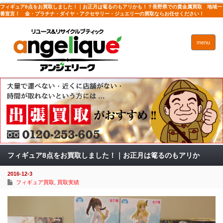
フィギュア8点をお買取しました！｜お正月は篭るのもアリかも！？長野県での貴金属買取 地域一
番宣言！ 金・プラチナ・ダイヤ・アクセサリー・ジュエリーの買取ならお任せください！
menu
フィギュア8点をお買取しました！｜お正月は篭るのもアリか
2016-12-3
も！？
フィギュア買取
,
買取実績