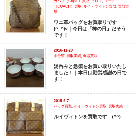
カパフ（Capaf）買取
,
クロエ
,
コーチ
（COACH）買取
,
ルイ・ヴィトン買取
,
買取実
績
ワニ革バッグをお買取りです
(^_^)v｜今日は「柿の日」だそう
です！
2016-11-23
未分類
,
買取実績
,
食器買取
湯呑みと急須をお買い取りいたし
ました！｜本日は勤労感謝の日で
す！
2015-5-7
バッグ買取
,
ルイ・ヴィトン買取
,
買取実績
ルイヴィトンを買取です (^^)