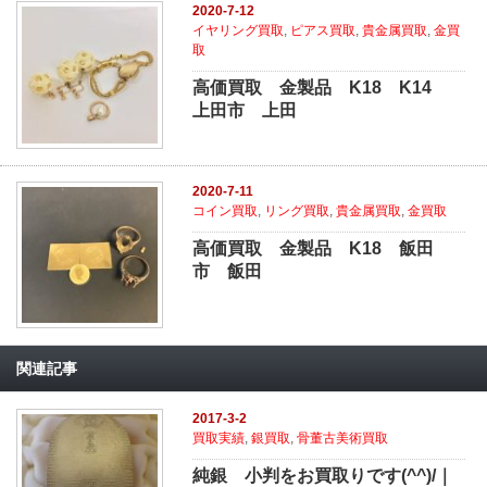
2020-7-12
イヤリング買取
,
ピアス買取
,
貴金属買取
,
金買
取
高価買取 金製品 K18 K14
上田市 上田
2020-7-11
コイン買取
,
リング買取
,
貴金属買取
,
金買取
高価買取 金製品 K18 飯田
市 飯田
関連記事
2017-3-2
買取実績
,
銀買取
,
骨董古美術買取
純銀 小判をお買取りです(^^)/｜