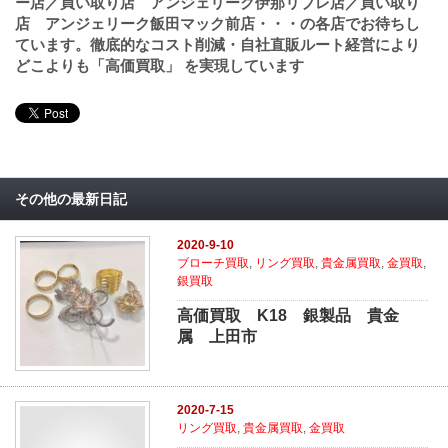
ー店／買い取り店 アンジェリーク伊那リブレ店／買い取り
店 アンジェリーク飯田マック前店・・・の各店でお待ちし
ています。徹底的なコスト削減・自社直販ルート経営により
どこよりも「高価買取」 を実現しています
その他の最新日記
2020-9-10
ブローチ買取
,
リング買取
,
貴金属買取
,
金買取
,
銀買取
高価買取 K18 銀製品 貴金
属 上田市
2020-7-15
リング買取
,
貴金属買取
,
金買取