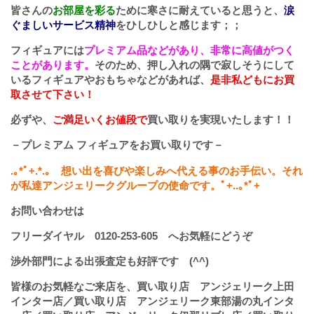
皆さんの
お部屋を彩る
ために寒さに耐えていると思うと、
涙
ぐましいサービス精神
をひしひしと感じます；；
フィギュアには
プレミアム品などがあり、非常に高値がつく
ことがあります。
そのため、押し入れの隅で寂しそうにして
いるフィギュアやおもちゃなどがあれば、
是非私どもにお買
取させて下さい！
必ずや、
ご満足いくお値段で
買い取りを実現いたします！！
－プレミアム フィギュアをお買い取りです－
.
｡
*
ﾟ
+.*.
｡ 想い出を喜びや楽しみへ代える事のお手伝い。それ
が私達アンジェリークグループの使命です。ﾟ
+..
｡
*
ﾟ
+
お問い合わせは
フリーダイヤル
0120-253-605
へお気軽にどうぞ
渉外部門による出張査定も好評です (^^)
皆様のお気軽なご来店を、買い取り店 アンジェリーク上田
インター店／買い取り店 アンジェリーク東部湯の丸インタ