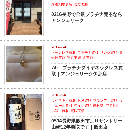
取引相場更新
,
買取実績
0216長野で金銀プラチナ売るなら
アンジェリーク
2017-7-9
ネックレス買取
,
プラチナ買取
,
リング買取
,
貴
金属買取
,
買取実績
,
金買取
7/9 プラチナダイヤネックレス買
取｜アンジェリーク伊那店
2018-5-4
ウイスキー買取
,
お酒買取
,
ブランデー買取
,
リ
キュール買取
,
ワイン買取
,
未分類
,
空ボトル・
木箱 買取
,
買取実績
0504長野県飯田市よりサントリー
山崎12年買取です｜飯田店