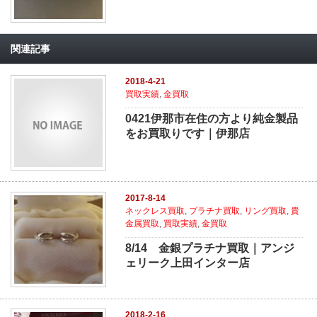
関連記事
2018-4-21
買取実績
,
金買取
0421伊那市在住の方より純金製品
をお買取りです｜伊那店
2017-8-14
ネックレス買取
,
プラチナ買取
,
リング買取
,
貴
金属買取
,
買取実績
,
金買取
8/14 金銀プラチナ買取｜アンジ
ェリーク上田インター店
2018-2-16