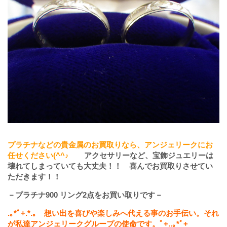
プラチナなどの貴金属のお買取りなら、アンジェリークにお
任せください(^^♪
アクセサリーなど、宝飾ジュエリーは
壊れてしまっていても大丈夫！！ 喜んでお買取りさせてい
ただきます！！
－プラチナ900 リング2点をお買い取りです－
.
｡
*
ﾟ
+.*.
｡ 想い出を喜びや楽しみへ代える事のお手伝い。それ
が私達アンジェリークグループの使命です。ﾟ
+..
｡
*
ﾟ
+