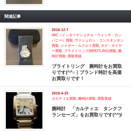
関連記事
2016-12-7
IWC（インターナショナル・ウォッチ・カン
パニー）買取
,
ヴァシュロン・コンスタンタン
買取
,
ジャガー・ルクルト買取
,
タグ・ホイヤ
ー買取
,
ブライトリング(BREITLING)買取
,
腕
時計買取
,
買取実績
ブライトリング 腕時計をお買取
りです(^^♪｜ブランド時計を高価
お買取りです！
2016-4-25
カルティエ買取
,
腕時計買取
,
買取実績
腕時計 「カルティエ タンクフ
ランセーズ」をお買取りです(^^)/