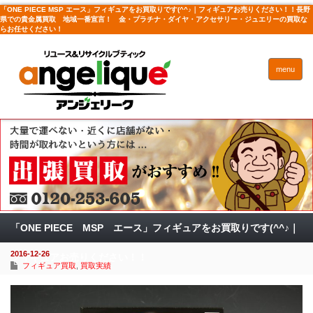
「ONE PIECE MSP エース」フィギュアをお買取りです(^^♪｜フィギュアお売りください！！長野
県での貴金属買取 地域一番宣言！ 金・プラチナ・ダイヤ・アクセサリー・ジュエリーの買取な
らお任せください！
menu
「ONE PIECE MSP エース」フィギュアをお買取りです(^^♪｜
2016-12-26
フィギュアお売りください！！
フィギュア買取
,
買取実績