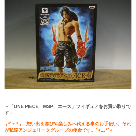
－「ONE PIECE MSP エース」フィギュアをお買い取りで
す－
.
｡
*
ﾟ
+.*.
｡ 想い出を喜びや楽しみへ代える事のお手伝い。それ
が私達アンジェリークグループの使命です。ﾟ
+..
｡
*
ﾟ
+