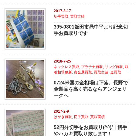
2017-3-17
切手買取
,
買取実績
395-0801飯田市鼎中平より記念切
手お買取りです
2018-7-25
ネックレス買取
,
プラチナ買取
,
リング買取
,
取
引相場更新
,
貴金属買取
,
買取実績
,
金買取
0724米国の金相場は下落。長野で
金製品を高く売るならアンジェリ
ークへ
2017-2-9
はがき買取
,
切手買取
,
買取実績
52円分切手をお買取り(^^)/｜切手
やハガキ買取り致します！