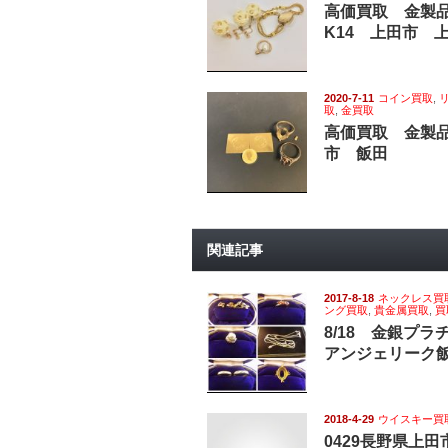
高価買取 金製
K14 上田市 
2020-7-11
コイン買取
,
取
,
金買取
高価買取 金製品
市 飯田
関連記事
2017-8-18
ネックレス買
ング買取
,
貴金属買取
,
買
8/18 金銀プ
アンジェリーク
2018-4-29
ウイスキー買
0429長野県上