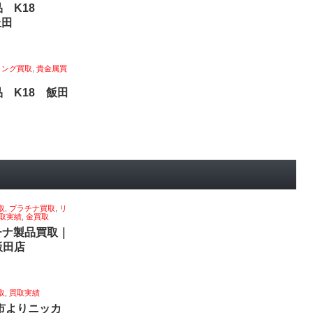
品 K18
上田
リング買取
,
貴金属買
 K18 飯田
取
,
プラチナ買取
,
リ
取実績
,
金買取
ラチナ製品買取｜
飯田店
取
,
買取実績
田市よりニッカ