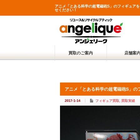
アニメ「とある科学の超電磁砲S」のフィギュア
せください！
買取のご案内
店舗案
アニメ「とある科学の超電磁砲S」の
2017-1-14
フィギュア買取
,
買取実績