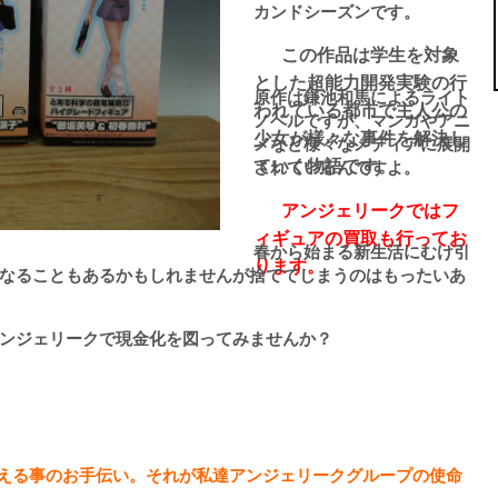
カンドシーズンです。
この作品は学生を対象
とした超能力開発実験の行
原作は鎌池和馬によるライト
われている都市で主人公の
ノベルですが、マンガやアニ
少女が様々な事件を解決し
メなど様々なメディアに展開
ていく物語です。
されているんですよ。
アンジェリークではフ
ィギュアの買取も行ってお
春から始まる新生活にむけ引
ります。
なることもあるかもしれませんが捨ててしまうのはもったいあ
ンジェリークで現金化を図ってみませんか？
代える事のお手伝い。それが私達アンジェリークグループの使命