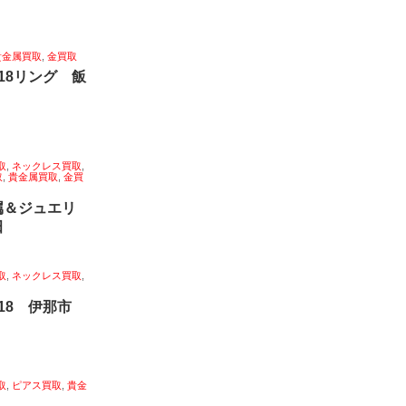
貴金属買取
,
金買取
18リング 飯
取
,
ネックレス買取
,
取
,
貴金属買取
,
金買
属＆ジュエリ
田
取
,
ネックレス買取
,
k18 伊那市
取
,
ピアス買取
,
貴金