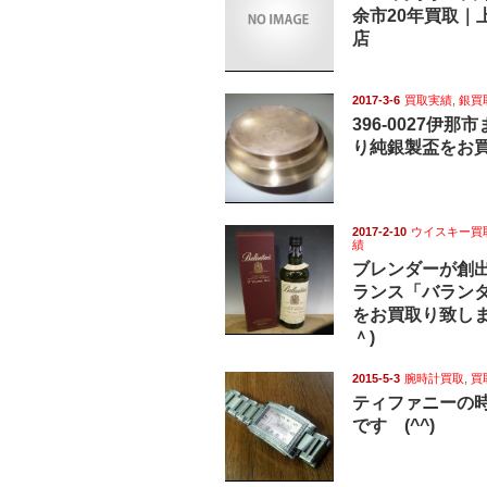
余市20年買取｜
店
2017-3-6
買取実績
,
銀買
396-0027伊
り純銀製盃をお
2017-2-10
ウイスキー買
績
ブレンダーが創
ランス「バランタ
をお買取り致しま
＾)
2015-5-3
腕時計買取
,
買
ティファニーの
です (^^)