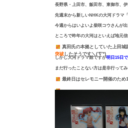
長野県・上田市、飯田市、東御市、伊
先週末から新しいNHKの大河ドラマ
今週からはいよいよ柴咲コウさんが出演
ところで昨年の大河はといえば地元信
真田氏の本拠としていた上田城
突破
したそうです＼(‘∇’*)
しかし大河ドラマ館ですが
明日15日
まだ行ったことない方は是非行ってみ
最終日はセレモニー開催のため