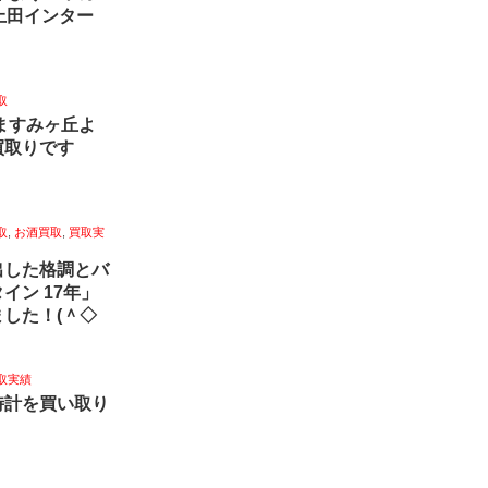
上田インター
取
那市ますみヶ丘よ
買取りです
取
,
お酒買取
,
買取実
出した格調とバ
イン 17年」
した！(＾◇
取実績
時計を買い取り