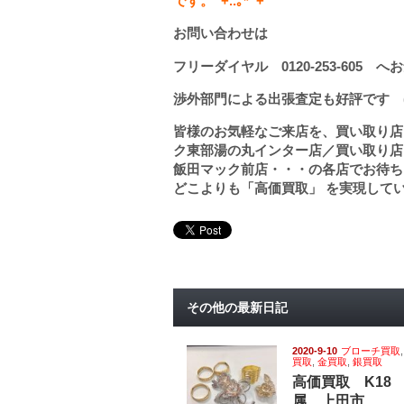
です。ﾟ
+..
｡
*
ﾟ
+
お問い合わせは
フリーダイヤル
0120-253-605
へお
渉外部門による出張査定も好評です (
皆様のお気軽なご来店を、買い取り店
ク東部湯の丸インター店／買い取り店
飯田マック前店・・・の各店でお待ち
どこよりも「高価買取」 を実現して
その他の最新日記
2020-9-10
ブローチ買取
買取
,
金買取
,
銀買取
高価買取 K18
属 上田市