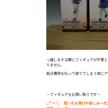
っ越しをする際にフィギュアが不要と
りません。
処分費用を払って捨ててしまう前にア
－フィギュアをお買い取りです－
.
｡
*
ﾟ
+.*.
｡ 想い出を喜びや楽しみへ