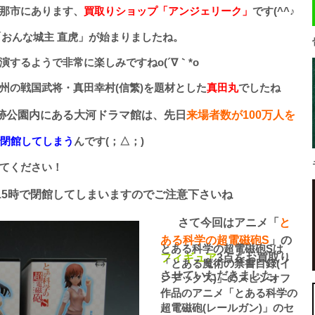
那市にあります、
買取りショップ「アンジェリーク」
です(^^♪
「おんな城主 直虎」が始まりましたね。
するようで非常に楽しみですねo(´∇｀*o
州の戦国武将・真田幸村(信繁)を題材とした
真田丸
でしたね
跡公園内にある大河ドラマ館は、先日
来場者数が100万人を
で閉館してしまう
んです(；△；)
てください！
15時で閉館してしまいますのでご注意下さいね
さて今回はアニメ「
と
ある科学の超電磁砲S
」の
とある科学の超電磁砲Sは
フィギュア
3点をお買取り
「とある魔術の禁書目録(イ
させていただきました。
ンデックス)」のスピンオフ
作品のアニメ「とある科学の
超電磁砲(レールガン)」のセ