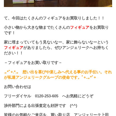
て、今回はたくさんのフィギュアをお買取りしました！！
小さい物から大きな物までたくさんの
フィギュア
をお買取り
です！
家に埋まっていてもう見ないなー、家に飾らないなーという
フィギュア
がありましたら、ぜひアンジェリークへお持ちく
ださい！！
－フィギュアをお買い取りです－
.
｡
*
ﾟ
+.*.
｡ 想い出を喜びや楽しみへ代える事のお手伝い。それ
が私達アンジェリークグループの使命です。ﾟ
+..
｡
*
ﾟ
+
お問い合わせは
フリーダイヤル
0120-253-605
へお気軽にどうぞ
渉外部門による出張査定も好評です (^^)
皆様のお気軽なご来店を、買い取り店 アンジェリーク上田