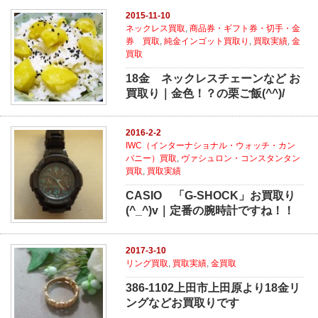
2015-11-10
ネックレス買取
,
商品券・ギフト券・切手・金
券 買取
,
純金インゴット買取り
,
買取実績
,
金
買取
18金 ネックレスチェーンなど お
買取り｜金色！？の栗ご飯(^^)/
2016-2-2
IWC（インターナショナル・ウォッチ・カン
パニー）買取
,
ヴァシュロン・コンスタンタン
買取
,
買取実績
CASIO 「G-SHOCK」お買取り
(^_^)v｜定番の腕時計ですね！！
2017-3-10
リング買取
,
買取実績
,
金買取
386-1102上田市上田原より18金リ
ングなどお買取りです