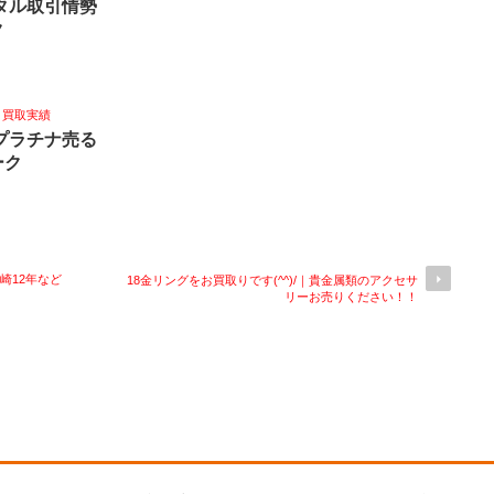
メタル取引情勢
ク
,
買取実績
銀プラチナ売る
ーク
山崎12年など
18金リングをお買取りです(^^)/｜貴金属類のアクセサ
リーお売りください！！