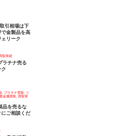
金取引相場は下
野で金製品を高
ジェリーク
買取実績
銀プラチナ売る
ーク
取
,
プラチナ買取
,
リ
貴金属買取
,
買取実
金製品を売るな
クにご相談くだ
新