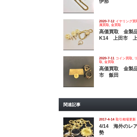
伊那
2020-7-12
イヤリング買
属買取
,
金買取
高価買取 金製
K14 上田市 
2020-7-11
コイン買取
,
取
,
金買取
高価買取 金製品
市 飯田
関連記事
2017-4-14
取引相場更新
4/14 海外の
勢