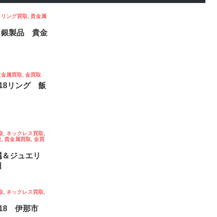
,
リング買取
,
貴金属
 銀製品 貴金
貴金属買取
,
金買取
18リング 飯
取
,
ネックレス買取
,
取
,
貴金属買取
,
金買
属＆ジュエリ
田
取
,
ネックレス買取
,
k18 伊那市