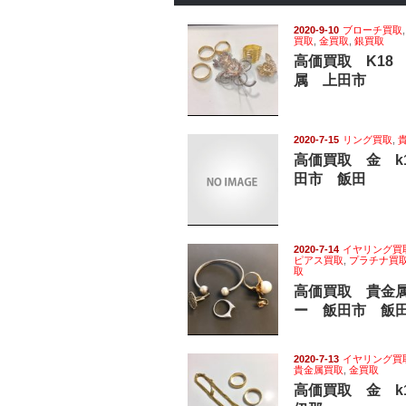
2020-9-10
ブローチ買取
買取
,
金買取
,
銀買取
高価買取 K18
属 上田市
2020-7-15
リング買取
,
高価買取 金 k
田市 飯田
2020-7-14
イヤリング買
ピアス買取
,
プラチナ買
取
高価買取 貴金
ー 飯田市 飯
2020-7-13
イヤリング買
貴金属買取
,
金買取
高価買取 金 