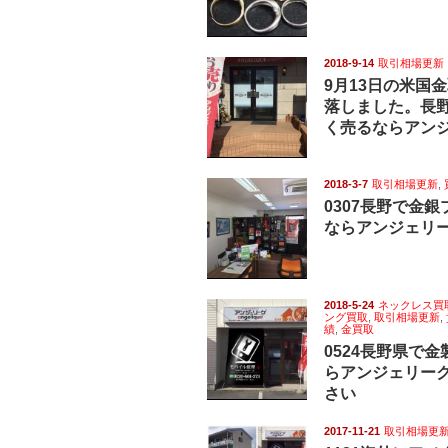
2018-9-14
取引相場更新
9月13日の米国
落しました。長
く売るならアン
2018-3-7
取引相場更新
,
0307長野で金
ならアンジェリ
2018-5-24
ネックレス買
ング買取
,
取引相場更新
,
績
,
金買取
0524長野県で
らアンジェリー
さい
2017-11-21
取引相場更