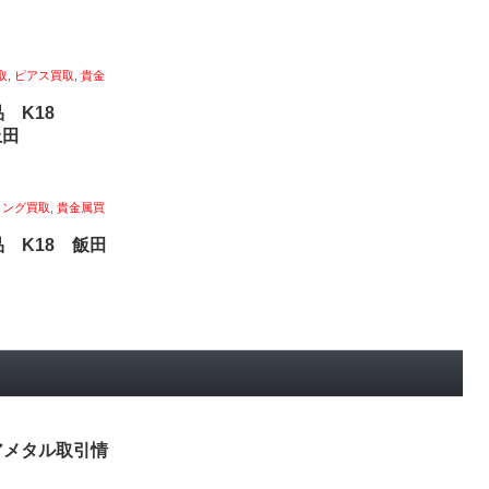
取
,
ピアス買取
,
貴金
品 K18
上田
リング買取
,
貴金属買
 K18 飯田
レアメタル取引情