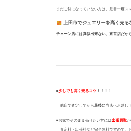
まだご覧になっていない方は、是非一度ス
上田市でジュエリーを高く売る
チェーン店には真似出来ない、直営店だか
■
少しでも高く売るコツ
！！！！
他店で査定してから
最後
に当店へお越し下
■お家でそのまま売りたい方には
出張買取
が
査定料・出張料など完全無料ですので、お