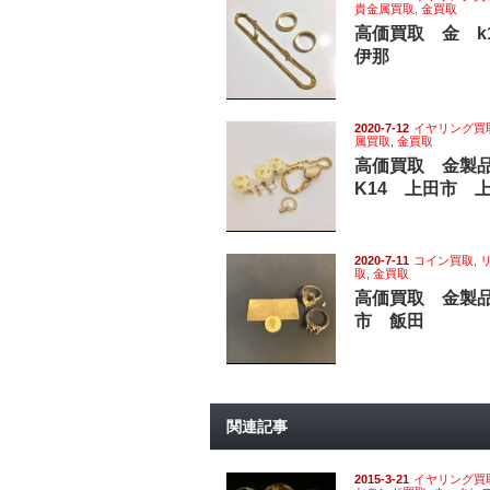
貴金属買取
,
金買取
高価買取 金 
伊那
2020-7-12
イヤリング買
属買取
,
金買取
高価買取 金製
K14 上田市 
2020-7-11
コイン買取
,
取
,
金買取
高価買取 金製品
市 飯田
関連記事
2015-3-21
イヤリング買