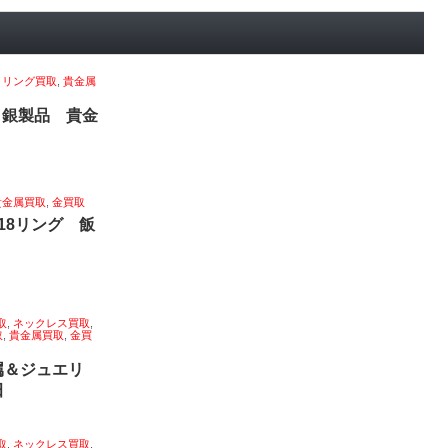
,
リング買取
,
貴金属
 銀製品 貴金
貴金属買取
,
金買取
18リング 飯
取
,
ネックレス買取
,
取
,
貴金属買取
,
金買
属＆ジュエリ
田
取
,
ネックレス買取
,