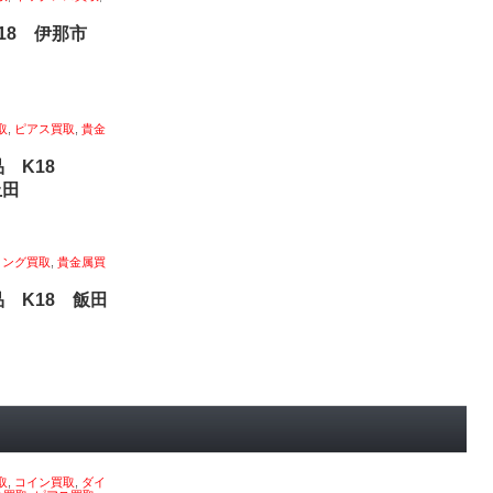
k18 伊那市
取
,
ピアス買取
,
貴金
品 K18
上田
リング買取
,
貴金属買
 K18 飯田
取
,
コイン買取
,
ダイ