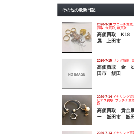
その他の最新日記
2020-9-10
ブローチ買取
買取
,
金買取
,
銀買取
高価買取 K18
属 上田市
2020-7-15
リング買取
,
高価買取 金 k
田市 飯田
2020-7-14
イヤリング買
ピアス買取
,
プラチナ買
取
高価買取 貴金
ー 飯田市 飯
2020-7-13
イヤリング買