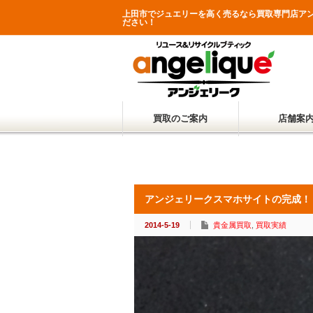
上田市でジュエリーを高く売るなら買取専門店ア
ださい！
買取のご案内
店舗案
アンジェリークスマホサイトの完成！
2014-5-19
貴金属買取
,
買取実績