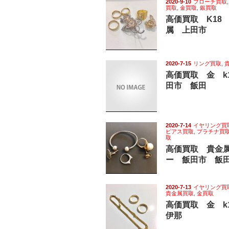
2020-9-10
ブローチ買取
買取
,
金買取
,
銀買取
高価買取 K18
属 上田市
2020-7-15
リング買取
,
高価買取 金 k
田市 飯田
2020-7-14
イヤリング買
ピアス買取
,
プラチナ買
取
高価買取 貴金
ー 飯田市 飯
2020-7-13
イヤリング買
貴金属買取
,
金買取
高価買取 金 
伊那