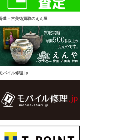
骨董・古美術買取のえん屋
モバイル修理.jp