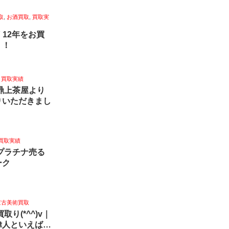
取
,
お酒買取
,
買取実
Y 12年をお買
！！
,
買取実績
田市鼎上茶屋より
りいただきまし
買取実績
銀プラチナ売る
ーク
董古美術買取
り(*^^)v｜
偉人といえば…