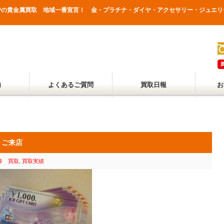
野県での貴金属買取 地域一番宣言！ 金・プラチナ・ダイヤ・アクセサリー・ジュエ
内
よくあるご質問
買取日報
お
りご来店
券 買取
,
買取実績