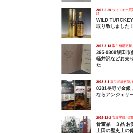
2017-2-20
ウイスキー買
績
WILD TURCKE
取り致しました
2017-3-18
取引相場更新
395-0808飯
軽井沢などお売
た
2018-3-1
取引相場更新
,
0301長野で金
ならアンジェリ
2015-12-2
買取実績
,
骨
骨董品 ３品 お買取
上田の歴史上の