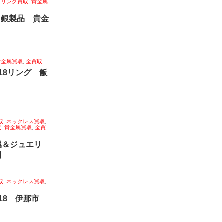
,
リング買取
,
貴金属
 銀製品 貴金
貴金属買取
,
金買取
18リング 飯
取
,
ネックレス買取
,
取
,
貴金属買取
,
金買
属＆ジュエリ
田
取
,
ネックレス買取
,
k18 伊那市