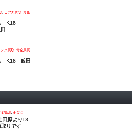
取
,
ピアス買取
,
貴金
品 K18
上田
リング買取
,
貴金属買
 K18 飯田
買取実績
,
金買取
市上田原より18
買取りです