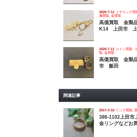
2020-7-12
イヤリング買
属買取
,
金買取
高価買取 金製
K14 上田市 
2020-7-11
コイン買取
,
取
,
金買取
高価買取 金製品
市 飯田
関連記事
2017-3-10
リング買取
,
386-1102上田
金リングなどお