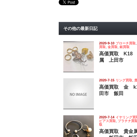
その他の最新日記
2020-9-10
ブローチ買取
買取
,
金買取
,
銀買取
高価買取 K18
属 上田市
2020-7-15
リング買取
,
高価買取 金 k
田市 飯田
2020-7-14
イヤリング買
ピアス買取
,
プラチナ買
取
高価買取 貴金