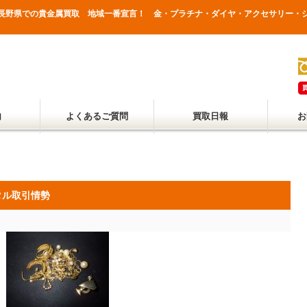
勢長野県での貴金属買取 地域一番宣言！ 金・プラチナ・ダイヤ・アクセサリー・
内
よくあるご質問
買取日報
お
タル取引情勢