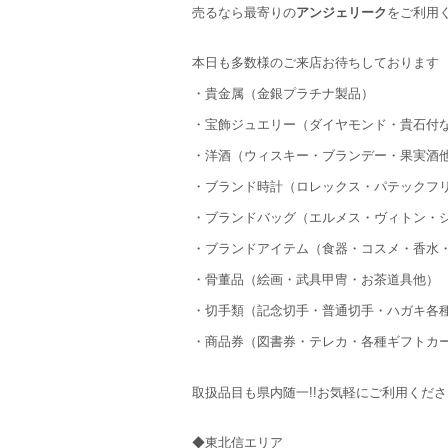
売るなら最寄りの
アンジェリーク
をご利用
本日も多数様のご来店お待ちしております
・貴金属（金銀プラチナ製品）
・宝飾ジュエリー（ダイヤモンド・貴石付
・洋酒（ウィスキー・ブランデー・果実酒
・ブランド時計（ロレックス・パテックフ
・ブランドバッグ（エルメス・ヴィトン・
・ブランドアイテム（食器・コスメ・香水
・骨董品（絵画・武具甲冑・お茶道具他）
・切手類（記念切手・普通切手・ハガキ各
・商品券（図書券・テレカ・各種ギフトカ
取扱品目も県内随一!!お気軽にご利用くださ
◆東北信エリア