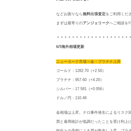
などお困りなら
無料出張査定
をご利用くだ
まずは最寄りの
アンジェリーク
へご相談を!!
＊＊＊＊＊＊＊＊＊＊＊＊＊＊＊＊＊＊＊
6/5海外相場更新
ニューヨーク市場⇒金・プラチナ上昇
ゴールド：1282.70（+2.50）
プラチナ：957.60（+4.20）
シルバー：17.581（+0.056）
ドル／円：110.48
金相場は上昇。テロ事件発生によるリスク
買と雇用統計が低調だったことを受け利上
鈍化との予想による買が集中し上昇。プラ