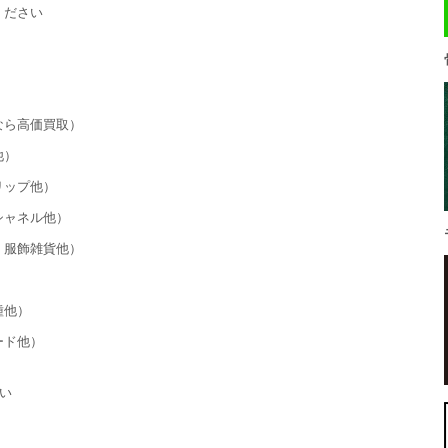
ください
なら高価買取）
他）
リップ他）
シャネル他）
・服飾雑貨他）
種他）
ード他）
い