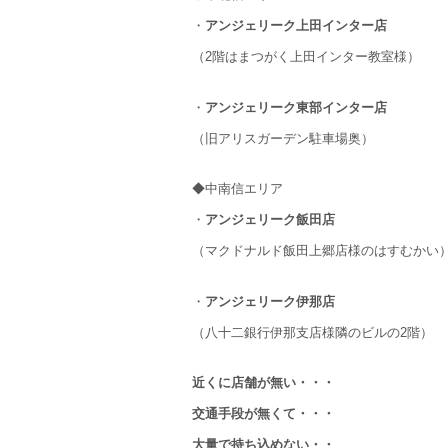
・
アンジェリーク上田インター店
（2階はまつがく上田インター教室様）
・
アンジェリーク東部インター店
（旧アリスガーデン駐車場奥）
◆中南信エリア
・
アンジェリーク飯田店
（マクドナルド飯田上郷店様のはすむかい
・
アンジェリーク伊那店
（八十二銀行伊那支店様隣のビルの2階）
近くに店舗が無い・・・
交通手段が無くて・・・
大量で持ち込めない・・