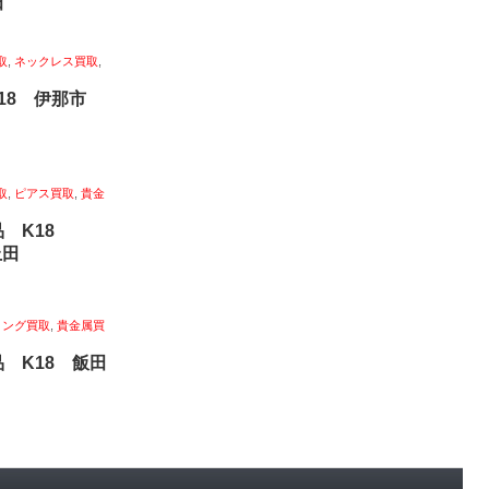
田
取
,
ネックレス買取
,
k18 伊那市
取
,
ピアス買取
,
貴金
品 K18
上田
リング買取
,
貴金属買
 K18 飯田