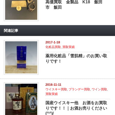
高価買取 金製品 K18 飯田
市 飯田
関連記事
2017-1-18
化粧品買取
,
買取実績
薬用化粧品「雪肌精」のお買い取
りです！
2016-11-11
ウイスキー買取
,
ブランデー買取
,
ワイン買取
,
買取実績
国産ウイスキー他 お酒をお買取
りです！！｜お酒お売りください
(^^)/