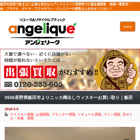
飯田市近郊で飲まないお酒を売るならアンジェリーク長野県での貴金属買取 地域一番宣言！
金・プラチナ・ダイヤ・アクセサリー・ジュエリーの買取ならお任せください！
menu
0506長野県飯田市よりニッカ樽出しウィスキーお買い取り｜飯田
2018-5-6
店
ウイスキー買取
,
お酒買取
,
ブランデー買取
,
リキュール買取
,
ワイン買取
,
空ボト
ル・木箱 買取