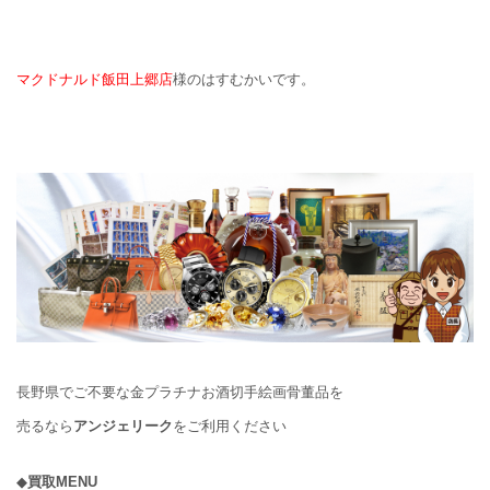
マクドナルド飯田上郷店
様のはすむかいです。
長野県でご不要な金プラチナお酒切手絵画骨董品を
売るなら
アンジェリーク
をご利用ください
◆
買取MENU