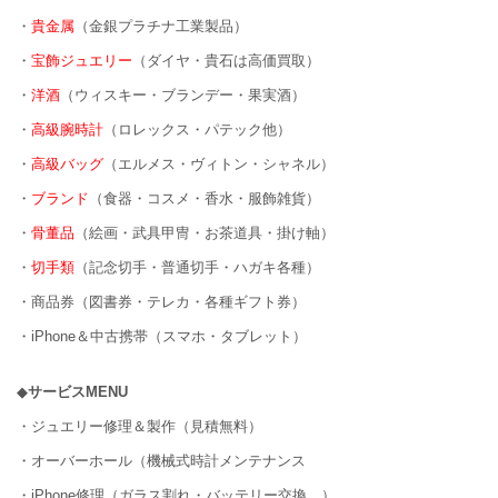
・
貴金属
（金銀プラチナ工業製品）
・
宝飾ジュエリー
（ダイヤ・貴石は高価買取）
・
洋酒
（ウィスキー・ブランデー・果実酒）
・
高級腕時計
（ロレックス・パテック他）
・
高級バッグ
（エルメス・ヴィトン・シャネル）
・
ブランド
（食器・コスメ・香水・服飾雑貨）
・
骨董品
（絵画・武具甲冑・お茶道具・掛け軸）
・
切手類
（記念切手・普通切手・ハガキ各種）
・商品券（図書券・テレカ・各種ギフト券）
・iPhone＆中古携帯（スマホ・タブレット）
◆
サービスMENU
・ジュエリー修理＆製作（見積無料）
・オーバーホール（機械式時計メンテナンス
・iPhone修理（ガラス割れ・バッテリー交換…）