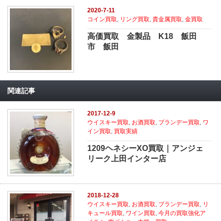
2020-7-11
コイン買取
,
リング買取
,
貴金属買取
,
金買取
高価買取 金製品 K18 飯田
市 飯田
関連記事
2017-12-9
ウイスキー買取
,
お酒買取
,
ブランデー買取
,
ワ
イン買取
,
買取実績
1209ヘネシーXO買取｜アンジェ
リーク上田インター店
2018-12-28
ウイスキー買取
,
お酒買取
,
ブランデー買取
,
リ
キュール買取
,
ワイン買取
,
今月の買取強化ア