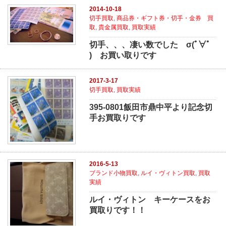
2014-10-18
切手買取
,
商品券・ギフト券・切手・金券 買
取
,
貴金属買取
,
買取実績
切手、、、凄い数でした σ(ﾟ∀ﾟ
) お買い取りです
2017-3-17
切手買取
,
買取実績
395-0801飯田市鼎中平より記念切
手お買取りです
2016-5-13
ブランド小物買取
,
ルイ・ヴィトン買取
,
買取
実績
ルイ・ヴィトン キーケースをお
買取りです！！