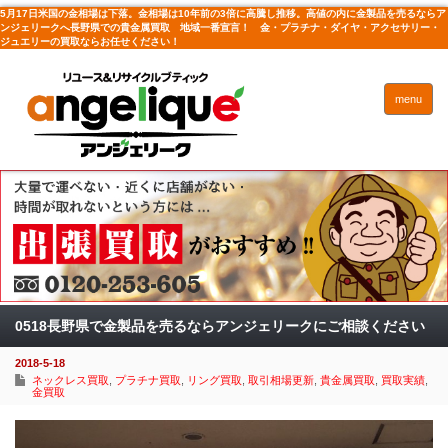
5月17日米国の金相場は下落。金相場は10年前の3倍に高騰し推移。高値の内に金製品を売るならア
ンジェリークへ長野県での貴金属買取 地域一番宣言！ 金・プラチナ・ダイヤ・アクセサリー・
ジュエリーの買取ならお任せください！
menu
0518長野県で金製品を売るならアンジェリークにご相談ください
2018-5-18
ネックレス買取
,
プラチナ買取
,
リング買取
,
取引相場更新
,
貴金属買取
,
買取実績
,
金買取