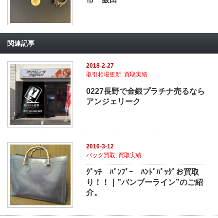
関連記事
2018-2-27
取引相場更新
,
買取実績
0227長野で金銀プラチナ売るなら
アンジェリーク
2016-3-12
バッグ買取
,
買取実績
ｸﾞｯﾁ ﾊﾞﾝﾌﾞｰ ﾊﾝﾄﾞﾊﾞｯｸﾞお買取
り！！｜”バンブーライン”のご紹
介。