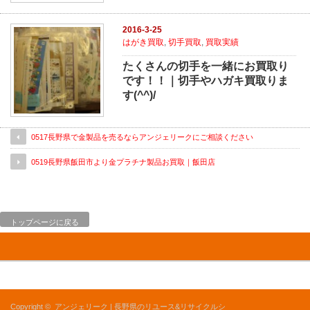
2016-3-25
はがき買取
,
切手買取
,
買取実績
たくさんの切手を一緒にお買取り
です！！｜切手やハガキ買取りま
す(^^)/
0517長野県で金製品を売るならアンジェリークにご相談ください
0519長野県飯田市より金プラチナ製品お買取｜飯田店
トップページに戻る
Copyright ©
アンジェリーク | 長野県のリユース&リサイクルシ