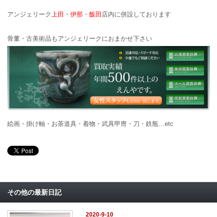
アンジェリーク
上田
・
伊那
・
飯田
店内に併設しております
骨董・古美術品もアンジェリークにおまかせ下さい
絵画・掛け軸・お茶道具・着物・武具甲冑・刀・鉄瓶…etc
その他の最新日記
2020-9-10