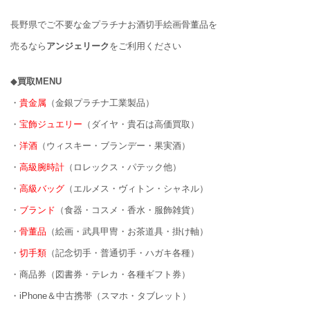
長野県でご不要な金プラチナお酒切手絵画骨董品を
売るなら
アンジェリーク
をご利用ください
◆
買取MENU
・
貴金属
（金銀プラチナ工業製品）
・
宝飾ジュエリー
（ダイヤ・貴石は高価買取）
・
洋酒
（ウィスキー・ブランデー・果実酒）
・
高級腕時計
（ロレックス・パテック他）
・
高級バッグ
（エルメス・ヴィトン・シャネル）
・
ブランド
（食器・コスメ・香水・服飾雑貨）
・
骨董品
（絵画・武具甲冑・お茶道具・掛け軸）
・
切手類
（記念切手・普通切手・ハガキ各種）
・商品券（図書券・テレカ・各種ギフト券）
・iPhone＆中古携帯（スマホ・タブレット）