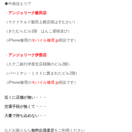
◆中南信エリア
・
アンジェリーク飯田店
（マクドナルド飯田上郷店様はすむかい）
（きたむらビル1階 はんこ屋様並び）
（iPhone修理の
モバイル修理.jp
併設です）
・
アンジェリーク伊那店
（八十二銀行伊那支店様隣のビル2階）
（バーミヤン・ミスドに囲まれたビル2階）
（iPhone修理の
モバイル修理.jp
併設です）
近くに店舗が無い・・・
交通手段が無くて・・・
大量で持ち込めない・・
などお困りなら
無料出張査定
をご利用ください