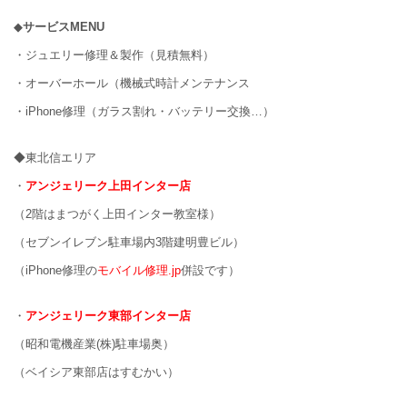
◆
サービスMENU
・ジュエリー修理＆製作（見積無料）
・オーバーホール（機械式時計メンテナンス
・iPhone修理（ガラス割れ・バッテリー交換…）
◆東北信エリア
・
アンジェリーク上田インター店
（2階はまつがく上田インター教室様）
（セブンイレブン駐車場内3階建明豊ビル）
（iPhone修理の
モバイル修理.jp
併設です）
・
アンジェリーク東部インター店
（昭和電機産業(株)駐車場奥）
（ベイシア東部店はすむかい）