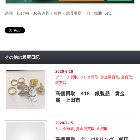
絵画・掛け軸・お茶道具・着物・武具甲冑・刀・鉄瓶…etc
その他の最新日記
2020-9-10
ブローチ買取
,
リング買取
,
貴金属買取
,
金買取
,
銀買取
高価買取 K18 銀製品 貴金
属 上田市
2020-7-15
リング買取
,
貴金属買取
,
金買取
高価買取 金 k18リング 飯田