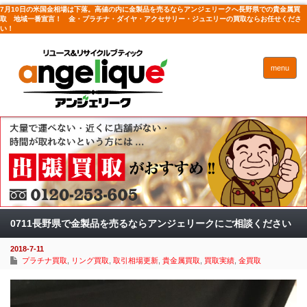
7月10日の米国金相場は下落。高値の内に金製品を売るならアンジェリークへ長野県での貴金属買
取 地域一番宣言！ 金・プラチナ・ダイヤ・アクセサリー・ジュエリーの買取ならお任せくださ
い！
menu
0711長野県で金製品を売るならアンジェリークにご相談ください
2018-7-11
プラチナ買取
,
リング買取
,
取引相場更新
,
貴金属買取
,
買取実績
,
金買取