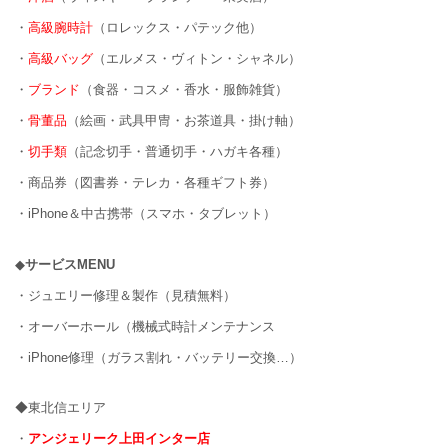
・
高級腕時計
（ロレックス・パテック他）
・
高級バッグ
（エルメス・ヴィトン・シャネル）
・
ブランド
（食器・コスメ・香水・服飾雑貨）
・
骨董品
（絵画・武具甲冑・お茶道具・掛け軸）
・
切手類
（記念切手・普通切手・ハガキ各種）
・商品券（図書券・テレカ・各種ギフト券）
・iPhone＆中古携帯（スマホ・タブレット）
◆
サービスMENU
・ジュエリー修理＆製作（見積無料）
・オーバーホール（機械式時計メンテナンス
・iPhone修理（ガラス割れ・バッテリー交換…）
◆東北信エリア
・
アンジェリーク上田インター店