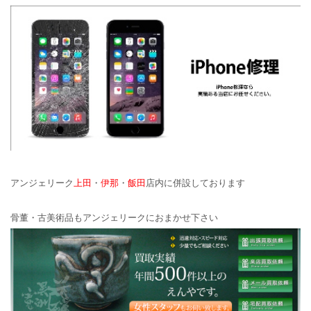
アンジェリーク
上田
・
伊那
・
飯田
店内に併設しております
骨董・古美術品もアンジェリークにおまかせ下さい