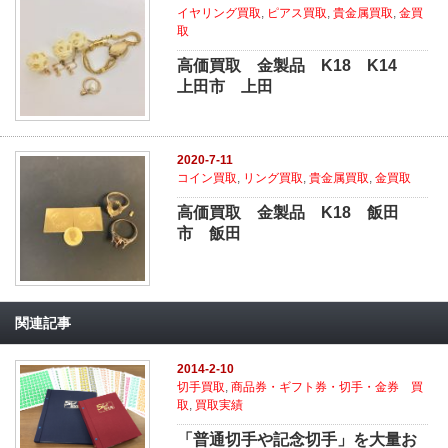
イヤリング買取
,
ピアス買取
,
貴金属買取
,
金買
取
高価買取 金製品 K18 K14
上田市 上田
2020-7-11
コイン買取
,
リング買取
,
貴金属買取
,
金買取
高価買取 金製品 K18 飯田
市 飯田
関連記事
2014-2-10
切手買取
,
商品券・ギフト券・切手・金券 買
取
,
買取実績
「普通切手や記念切手」を大量お