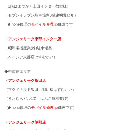
（2階はまつがく上田インター教室様）
（セブンイレブン駐車場内3階建明豊ビル）
（iPhone修理の
モバイル修理.jp
併設です）
・
アンジェリーク東部インター店
（昭和電機産業(株)駐車場奥）
（ベイシア東部店はすむかい）
◆中南信エリア
・
アンジェリーク飯田店
（マクドナルド飯田上郷店様はすむかい）
（きたむらビル1階 はんこ屋様並び）
（iPhone修理の
モバイル修理.jp
併設です）
・
アンジェリーク伊那店