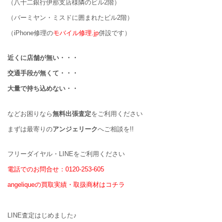
（八十二銀行伊那支店様隣のビル2階）
（バーミヤン・ミスドに囲まれたビル2階）
（iPhone修理の
モバイル修理.jp
併設です）
近くに店舗が無い・・・
交通手段が無くて・・・
大量で持ち込めない・・
などお困りなら
無料出張査定
をご利用ください
まずは最寄りの
アンジェリーク
へご相談を!!
フリーダイヤル・LINEをご利用ください
電話でのお問合せ：0120-253-605
angeliqueの買取実績・取扱商材はコチラ
LINE査定はじめました♪