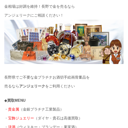
金相場は好調を維持！長野で金を売るなら
アンジェリークにご相談ください！
長野県でご不要な金プラチナお酒切手絵画骨董品を
売るなら
アンジェリーク
をご利用ください
◆
買取MENU
・
貴金属
（金銀プラチナ工業製品）
・
宝飾ジュエリー
（ダイヤ・貴石は高価買取）
・
洋酒
（ウィスキー・ブランデー・果実酒）