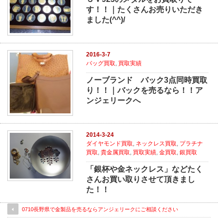
す！！｜たくさんお売りいただき
ました(^^)/
2016-3-7
バッグ買取
,
買取実績
ノーブランド バック3点同時買取
り！！｜バックを売るなら！！ア
ンジェリークへ
2014-3-24
ダイヤモンド買取
,
ネックレス買取
,
プラチナ
買取
,
貴金属買取
,
買取実績
,
金買取
,
銀買取
「銀杯や金ネックレス」などたく
さんお買い取りさせて頂きまし
た！！
0710長野県で金製品を売るならアンジェリークにご相談ください