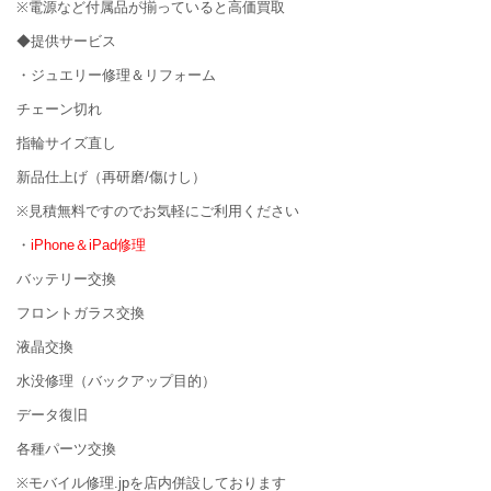
※電源など付属品が揃っていると高価買取
◆提供サービス
・ジュエリー修理＆リフォーム
チェーン切れ
指輪サイズ直し
新品仕上げ（再研磨/傷けし）
※見積無料ですのでお気軽にご利用ください
・
iPhone＆iPad修理
バッテリー交換
フロントガラス交換
液晶交換
水没修理（バックアップ目的）
データ復旧
各種パーツ交換
※モバイル修理.jpを店内併設しております