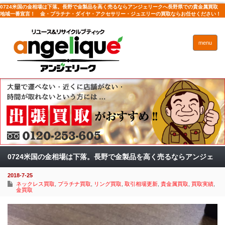
0724米国の金相場は下落。長野で金製品を高く売るならアンジェリークへ長野県での貴金属買取
地域一番宣言！ 金・プラチナ・ダイヤ・アクセサリー・ジュエリーの買取ならお任せください！
menu
0724米国の金相場は下落。長野で金製品を高く売るならアンジェ
2018-7-25
リークへ
ネックレス買取
,
プラチナ買取
,
リング買取
,
取引相場更新
,
貴金属買取
,
買取実績
,
金買取