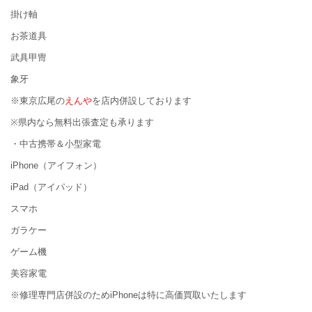
掛け軸
お茶道具
武具甲冑
象牙
※東京広尾の
えんや
を店内併設しております
※県内なら無料出張査定も承ります
・中古携帯＆小型家電
iPhone（アイフォン）
iPad（アイパッド）
スマホ
ガラケー
ゲーム機
美容家電
※修理専門店併設のためiPhoneは特に高価買取いたします