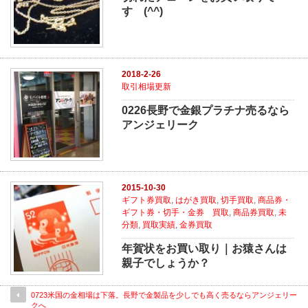
す (^^)
2018-2-26
取引相場更新
0226長野で金銀プラチナ売るなら
アンジェリーク
2015-10-30
ギフト券買取
,
はがき買取
,
切手買取
,
商品券・
ギフト券・切手・金券 買取
,
商品券買取
,
未
分類
,
買取実績
,
金券買取
年賀状をお買い取り｜お猿さんは
親子でしょうか？
0723米国の金相場は下落。長野で金製品を少しでも高く売るならアンジェリー
クへ