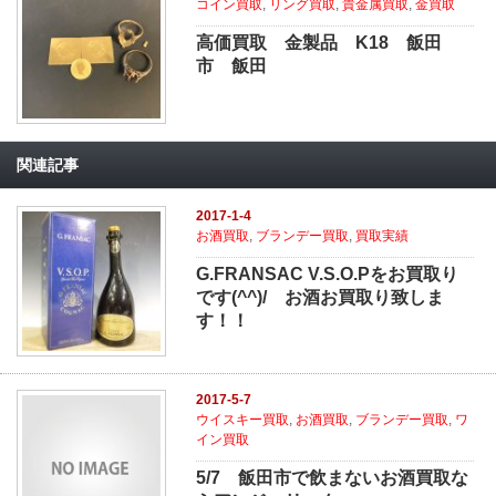
コイン買取
,
リング買取
,
貴金属買取
,
金買取
高価買取 金製品 K18 飯田
市 飯田
関連記事
2017-1-4
お酒買取
,
ブランデー買取
,
買取実績
G.FRANSAC V.S.O.Pをお買取り
です(^^)/ お酒お買取り致しま
す！！
2017-5-7
ウイスキー買取
,
お酒買取
,
ブランデー買取
,
ワ
イン買取
5/7 飯田市で飲まないお酒買取な