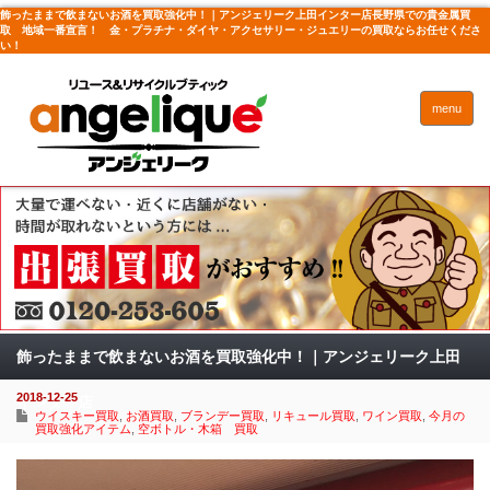
飾ったままで飲まないお酒を買取強化中！｜アンジェリーク上田インター店長野県での貴金属買
取 地域一番宣言！ 金・プラチナ・ダイヤ・アクセサリー・ジュエリーの買取ならお任せくださ
い！
menu
飾ったままで飲まないお酒を買取強化中！｜アンジェリーク上田
2018-12-25
インター店
ウイスキー買取
,
お酒買取
,
ブランデー買取
,
リキュール買取
,
ワイン買取
,
今月の
買取強化アイテム
,
空ボトル・木箱 買取