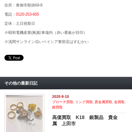
住所：東御市鞍掛69-8
電話：
0120-253-605
定休：土日祝祭日
※昭和電機産業(株)駐車場内（赤い看板が目印）
※浅間サンライン沿いベイシア東部店はすむかい
その他の最新日記
2020-9-10
ブローチ買取
,
リング買取
,
貴金属買取
,
金買取
,
銀買取
高価買取 K18 銀製品 貴金
属 上田市