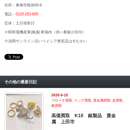
住所：東御市鞍掛69-8
電話：
0120-253-605
定休：土日祝祭日
※昭和電機産業(株)駐車場内（赤い看板が目印）
※浅間サンライン沿いベイシア東部店はすむかい
その他の最新日記
2020-9-10
ブローチ買取
,
リング買取
,
貴金属買取
,
金買取
,
銀買取
高価買取 K18 銀製品 貴金
属 上田市