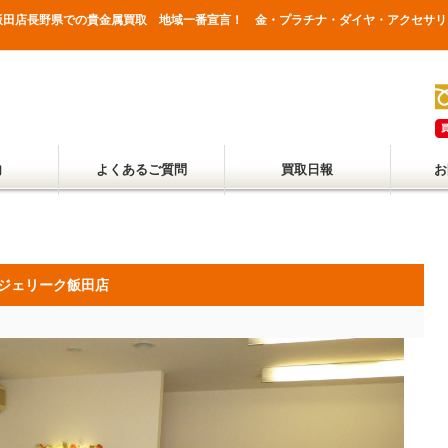
飯田店長野県での貴金属買取 地域一番宣言！ 金・プラチナ・ダイヤ・アクセサリ
内
よくあるご質問
買取日報
お
ジェリーク飯田店