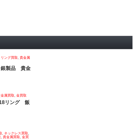
,
リング買取
,
貴金属
 銀製品 貴金
貴金属買取
,
金買取
18リング 飯
取
,
ネックレス買取
,
取
,
貴金属買取
,
金買