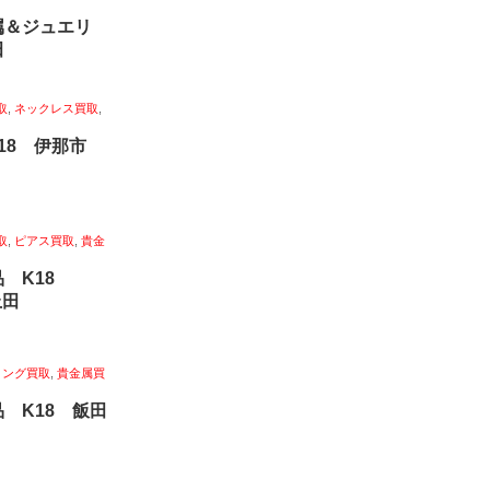
属＆ジュエリ
田
取
,
ネックレス買取
,
k18 伊那市
取
,
ピアス買取
,
貴金
品 K18
上田
リング買取
,
貴金属買
 K18 飯田