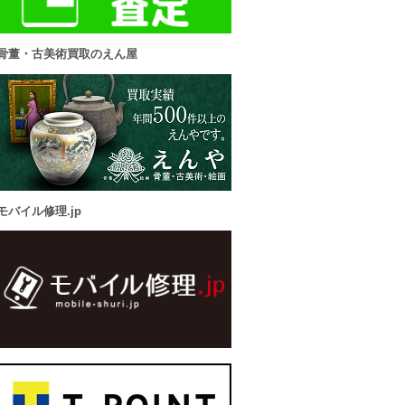
骨董・古美術買取のえん屋
モバイル修理.jp