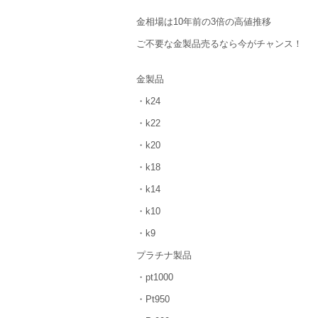
金相場は10年前の3倍の高値推移
ご不要な金製品売るなら今がチャンス！
金製品
・k24
・k22
・k20
・k18
・k14
・k10
・k9
プラチナ製品
・pt1000
・Pt950