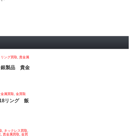
,
リング買取
,
貴金属
 銀製品 貴金
貴金属買取
,
金買取
18リング 飯
取
,
ネックレス買取
,
取
,
貴金属買取
,
金買