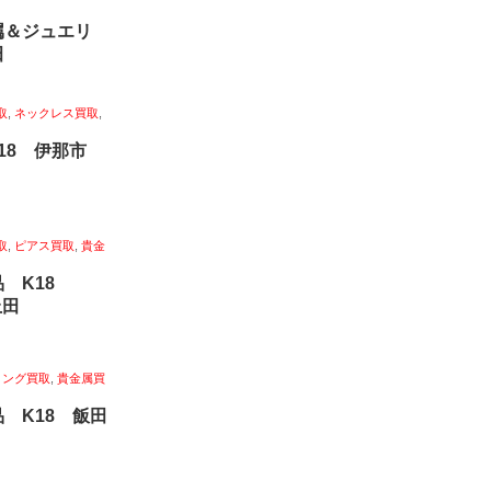
属＆ジュエリ
田
取
,
ネックレス買取
,
k18 伊那市
取
,
ピアス買取
,
貴金
品 K18
上田
リング買取
,
貴金属買
 K18 飯田