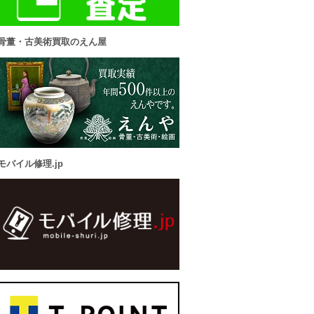
骨董・古美術買取のえん屋
モバイル修理.jp