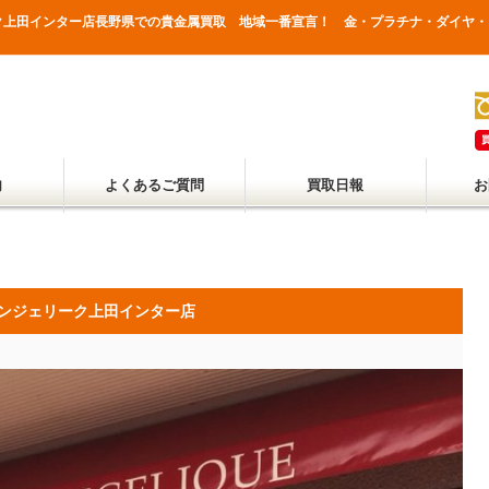
ク上田インター店長野県での貴金属買取 地域一番宣言！ 金・プラチナ・ダイヤ・
内
よくあるご質問
買取日報
お
ンジェリーク上田インター店