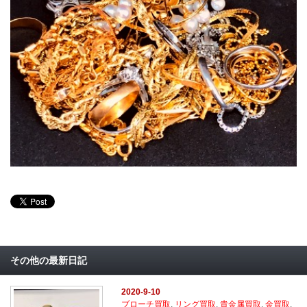
その他の最新日記
2020-9-10
ブローチ買取
,
リング買取
,
貴金属買取
,
金買取
,