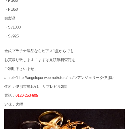
・Pt900
・Pt850
銀製品
・Sv1000
・Sv925
金銀プラチナ製品ならピアス1点からでも
お買取り致します！まずは見積無料査定を
ご利用下さいませ。
a href=”http://angelique-web.net/store/ina/”>アンジェリーク伊那店
住所：伊那市境1071 リブレビル2階
電話：
0120-253-605
定休：火曜