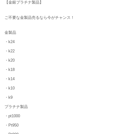
【金銀プラチナ製品】
ご不要な金製品売るなら今がチャンス！
金製品
・k24
・k22
・k20
・k18
・k14
・k10
・k9
プラチナ製品
・pt1000
・Pt950