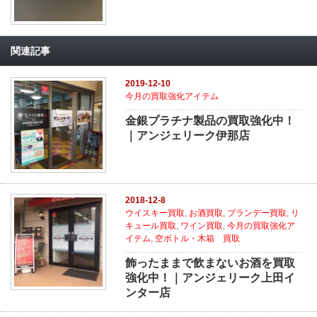
関連記事
2019-12-10
今月の買取強化アイテム
金銀プラチナ製品の買取強化中！
｜アンジェリーク伊那店
2018-12-8
ウイスキー買取
,
お酒買取
,
ブランデー買取
,
リ
キュール買取
,
ワイン買取
,
今月の買取強化ア
イテム
,
空ボトル・木箱 買取
飾ったままで飲まないお酒を買取
強化中！｜アンジェリーク上田イ
ンター店