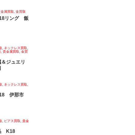
貴金属買取
,
金買取
18リング 飯
取
,
ネックレス買取
,
取
,
貴金属買取
,
金買
属＆ジュエリ
田
取
,
ネックレス買取
,
k18 伊那市
取
,
ピアス買取
,
貴金
品 K18