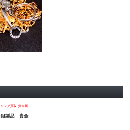
,
リング買取
,
貴金属
 銀製品 貴金