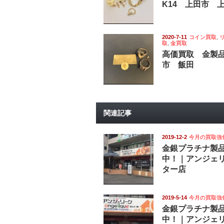
K14 上田市 
2020-7-11
コイン買取
,
取
,
金買取
高価買取 金製品
市 飯田
関連記事
2019-12-2
今月の買取強
金銀プラチナ製
中！｜アンジェ
ター店
2019-5-14
今月の買取強
金銀プラチナ製
中！｜アンジェ