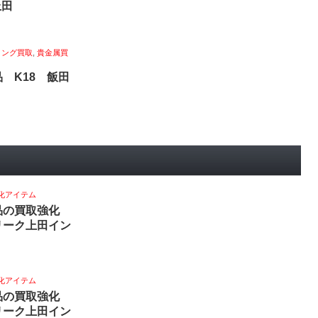
上田
リング買取
,
貴金属買
 K18 飯田
化アイテム
品の買取強化
リーク上田イン
化アイテム
品の買取強化
リーク上田イン