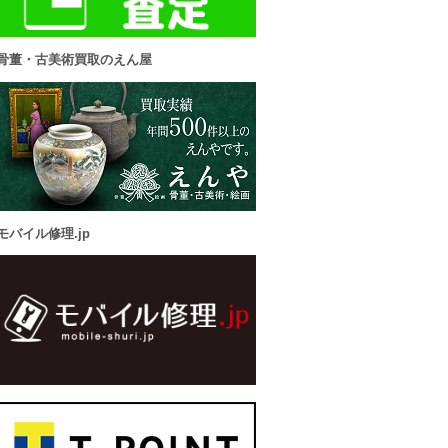
骨董・古美術買取のえん屋
モバイル修理.jp