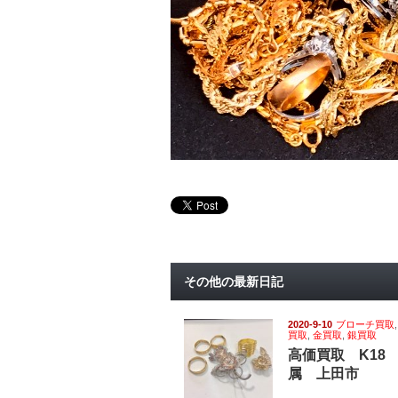
その他の最新日記
2020-9-10
ブローチ買取
買取
,
金買取
,
銀買取
高価買取 K18
属 上田市