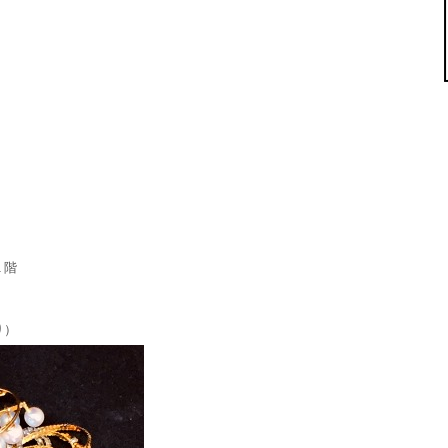
１階
り）