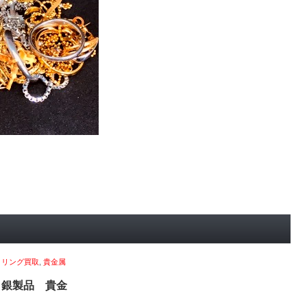
,
リング買取
,
貴金属
 銀製品 貴金