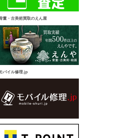
骨董・古美術買取のえん屋
モバイル修理.jp