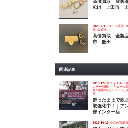
高価買取 金製
K14 上田市 
2020-7-11
コイン買取
,
取
,
金買取
高価買取 金製品
市 飯田
関連記事
2018-12-18
ウイスキー
ンデー買取
,
リキュール
月の買取強化アイテム
,
取
飾ったままで飲
取強化中！｜ア
部インター店
2019-10-13
今月の買取