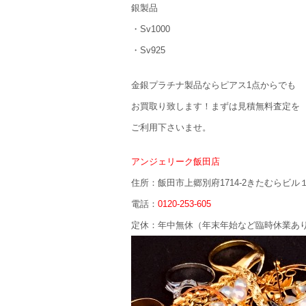
銀製品
・Sv1000
・Sv925
金銀プラチナ製品ならピアス1点からでも
お買取り致します！まずは見積無料査定を
ご利用下さいませ。
アンジェリーク飯田店
住所：飯田市上郷別府1714-2きたむらビル
電話：
0120-253-605
定休：年中無休（年末年始など臨時休業あ