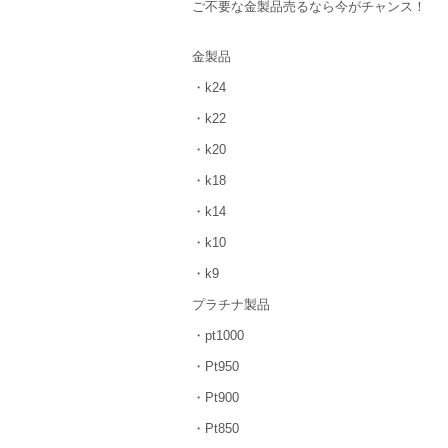
ご不要な金製品売るなら今がチャンス！
金製品
・k24
・k22
・k20
・k18
・k14
・k10
・k9
プラチナ製品
・pt1000
・Pt950
・Pt900
・Pt850