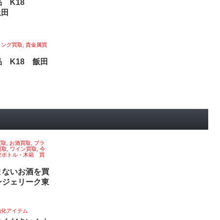
品 K18
上田
リング買取
,
貴金属買
 K18 飯田
買取
,
お酒買取
,
ブラ
買取
,
ワイン買取
,
今
空ボトル・木箱 買
まないお酒を買
ンジェリーク東
強化アイテム