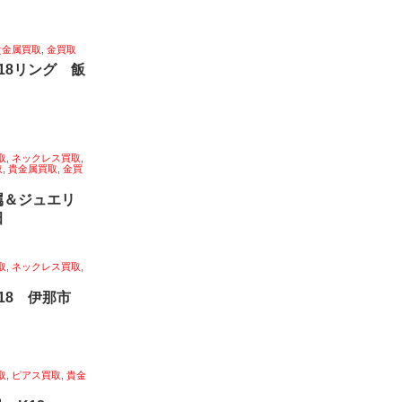
貴金属買取
,
金買取
18リング 飯
取
,
ネックレス買取
,
取
,
貴金属買取
,
金買
属＆ジュエリ
田
取
,
ネックレス買取
,
k18 伊那市
取
,
ピアス買取
,
貴金