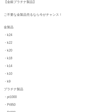
【金銀プラチナ製品】
ご不要な金製品売るなら今がチャンス！
金製品
・k24
・k22
・k20
・k18
・k14
・k10
・k9
プラチナ製品
・pt1000
・Pt950