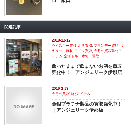
市 飯田
関連記事
2018-12-12
ウイスキー買取
,
お酒買取
,
ブランデー買取
,
リ
キュール買取
,
ワイン買取
,
今月の買取強化ア
イテム
,
空ボトル・木箱 買取
飾ったままで飲まないお酒を買取
強化中！｜アンジェリーク伊那店
2019-2-13
今月の買取強化アイテム
金銀プラチナ製品の買取強化中！
｜アンジェリーク伊那店