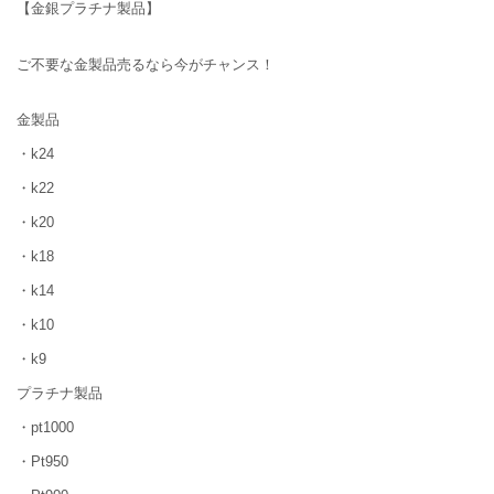
【金銀プラチナ製品】
ご不要な金製品売るなら今がチャンス！
金製品
・k24
・k22
・k20
・k18
・k14
・k10
・k9
プラチナ製品
・pt1000
・Pt950