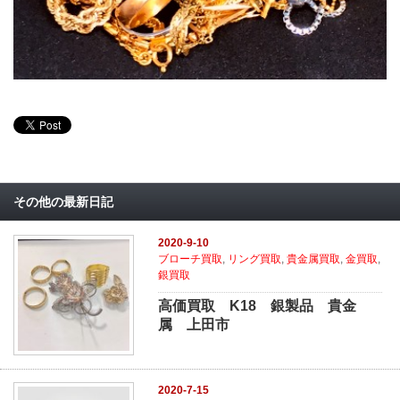
その他の最新日記
2020-9-10
ブローチ買取
,
リング買取
,
貴金属買取
,
金買取
,
銀買取
高価買取 K18 銀製品 貴金
属 上田市
2020-7-15