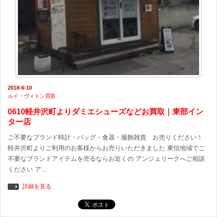
2018-6-10
ルイ・ヴィトン買取
0610軽井沢町よりダミエシューズなどお買取｜東部イン
ター店
ご不要なブランド時計・バッグ・食器・服飾雑貨 お売りください！
軽井沢町よりご利用のお客様からお売りいただきました 東信地域でご
不要なブランドアイテムを売るならお近くの アンジェリークへご相談
ください ア…
詳細を見る