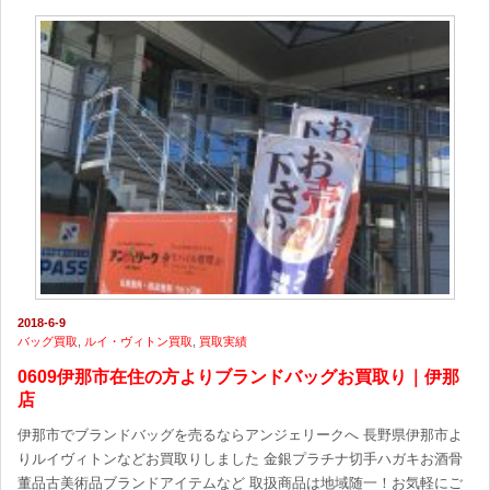
2018-6-9
バッグ買取
,
ルイ・ヴィトン買取
,
買取実績
0609伊那市在住の方よりブランドバッグお買取り｜伊那
店
伊那市でブランドバッグを売るならアンジェリークへ 長野県伊那市よ
りルイヴィトンなどお買取りしました 金銀プラチナ切手ハガキお酒骨
董品古美術品ブランドアイテムなど 取扱商品は地域随一！お気軽にご