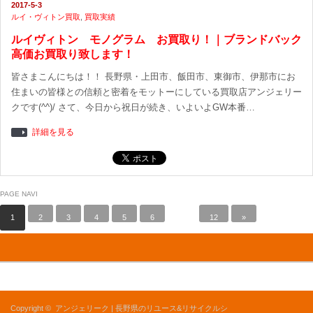
2017-5-3
ルイ・ヴィトン買取
,
買取実績
ルイヴィトン モノグラム お買取り！｜ブランドバック
高価お買取り致します！
皆さまこんにちは！！ 長野県・上田市、飯田市、東御市、伊那市にお
住まいの皆様との信頼と密着をモットーにしている買取店アンジェリー
クです(^^)/ さて、今日から祝日が続き、いよいよGW本番…
詳細を見る
PAGE NAVI
1
2
3
4
5
6
…
12
»
Copyright ©
アンジェリーク | 長野県のリユース&リサイクルシ