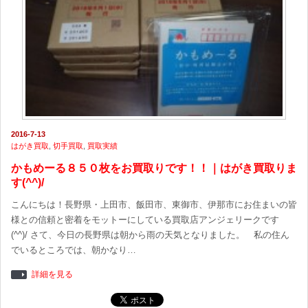
2016-7-13
はがき買取
,
切手買取
,
買取実績
かもめーる８５０枚をお買取りです！！｜はがき買取りま
す(^^)/
こんにちは！長野県・上田市、飯田市、東御市、伊那市にお住まいの皆
様との信頼と密着をモットーにしている買取店アンジェリークです
(^^)/ さて、今日の長野県は朝から雨の天気となりました。 私の住ん
でいるところでは、朝かなり…
詳細を見る