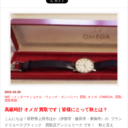
2015-10-29
IWC（インターナショナル・ウォッチ・カンパニー）買取
,
オメガ（OMEGA）買取
,
買取実績
高級時計 オメガ 買取です｜皆様にとって秋とは？
こんにちは！長野県上田市ほか（伊那市・飯田市・東御市）の ブラン
ドリユースブティック 買取店アンジェリーク です！ 秋と言え