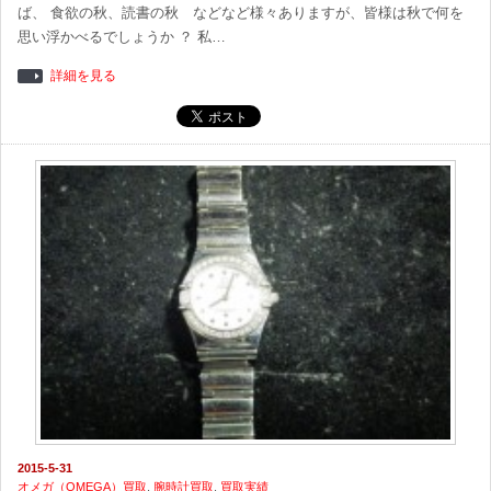
ば、 食欲の秋、読書の秋 などなど様々ありますが、皆様は秋で何を
思い浮かべるでしょうか ？ 私…
詳細を見る
2015-5-31
オメガ（OMEGA）買取
,
腕時計買取
,
買取実績