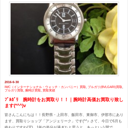
2016-6-30
IWC（インターナショナル・ウォッチ・カンパニー）買取
,
ブルガリ(BVLGARI)買取
,
ブルガリ買取
,
腕時計買取
,
買取実績
ﾌﾞﾙｶﾞﾘ 腕時計をお買取り！！｜腕時計高価お買取り致し
ます(*^^)v
皆さんこんにちは！！長野県・上田市、飯田市、東御市、伊那市にあり
ます、買取りショップ「アンジェリーク」です(^^♪ さて、今日で6月も
終わりですね('Д') 1年の半分が過ぎたと思うと、あっという間で