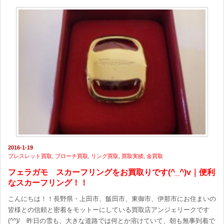
2016-1-19
ブレスレット買取
,
ブローチ買取
,
リング買取
,
買取実績
,
金買取
フェラガモ スカーフリングをお買取りです(^_^)v｜便利
なスカーフリング！！
こんにちは！！長野県・上田市、飯田市、東御市、伊那市にお住まいの
皆様との信頼と密着をモットーにしている買取店アンジェリークです
(^^)/ 昨日の雪も、大きな道路では何とか溶けていて、朝も無事到着で