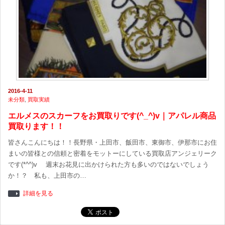
2016-4-11
未分類
,
買取実績
エルメスのスカーフをお買取りです(^_^)v｜アパレル商品
買取ります！！
皆さんこんにちは！！長野県・上田市、飯田市、東御市、伊那市にお住
まいの皆様との信頼と密着をモットーにしている買取店アンジェリーク
です(*^^)v 週末お花見に出かけられた方も多いのではないでしょう
か！？ 私も、上田市の…
詳細を見る