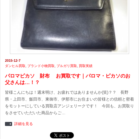
2015-12-7
ダンヒル買取
,
ブランド小物買取
,
ブルガリ買取
,
買取実績
パロマピカソ 財布 お買取です｜パロマ・ピカソのお
父さんは…！？
皆様こんにちは！週末明け、お疲れではありませんか(笑)？？ 長野
県・上田市、飯田市、東御市、伊那市にお住まいの皆様との信頼と密着
をモットーにしている買取店アンジェリークです！ 今回も、お買取り
をさせていただいた商品からご…
詳細を見る