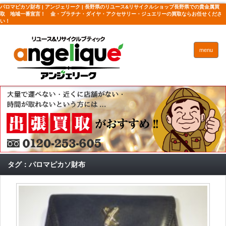
パロマピカソ財布 | アンジェリーク | 長野県のリユース&リサイクルショップ長野県での貴金属買
取 地域一番宣言！ 金・プラチナ・ダイヤ・アクセサリー・ジュエリーの買取ならお任せくださ
い！
menu
タグ：パロマピカソ財布