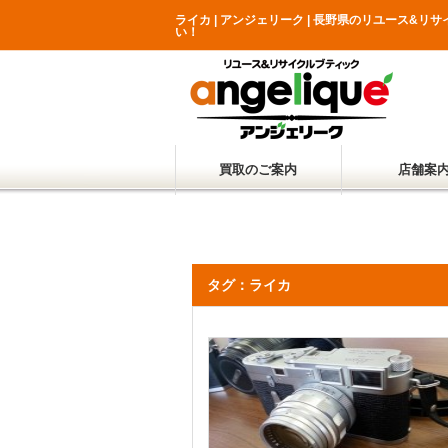
ライカ | アンジェリーク | 長野県のリユース
い！
買取のご案内
店舗案
タグ：ライカ