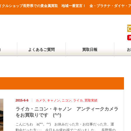
&リサイクルショップ長野県での貴金属買取 地域一番宣言！ 金・プラチナ・ダイヤ
内
よくあるご質問
買取日報
お
2015-6-6
カメラ
,
キャノン
,
ニコン
,
ライカ
,
買取実績
ライカ・ニコン・キャノン アンティークカメラ
をお買取りです (^^)
こんにちわ a(*^。^*) お休みだった方・お仕事だった方、運
動会だった方･･･、今日もお疲れ様でございました。 長野県の