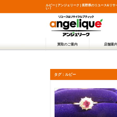
ルビー | アンジェリーク | 長野県のリユース
い！
買取のご案内
店舗案
タグ：ルビー