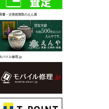
骨董・古美術買取のえん屋
モバイル修理.jp