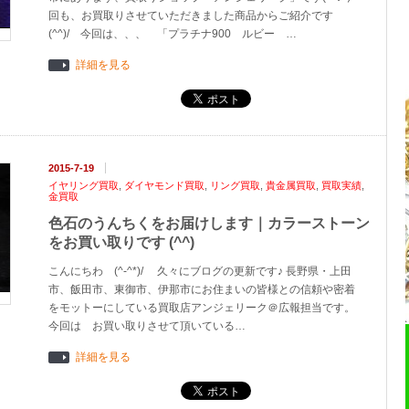
回も、お買取りさせていただきました商品からご紹介です
(^^)/ 今回は、、、 「プラチナ900 ルビー …
詳細を見る
2015-7-19
イヤリング買取
,
ダイヤモンド買取
,
リング買取
,
貴金属買取
,
買取実績
,
金買取
色石のうんちくをお届けします｜カラーストーン
をお買い取りです (^^)
こんにちわ (^-^*)/ 久々にブログの更新です♪ 長野県・上田
市、飯田市、東御市、伊那市にお住まいの皆様との信頼や密着
をモットーにしている買取店アンジェリーク＠広報担当です。
今回は お買い取りさせて頂いている…
詳細を見る