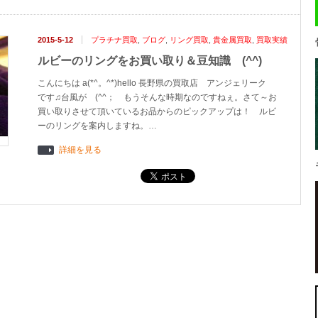
2015-5-12
プラチナ買取
,
ブログ
,
リング買取
,
貴金属買取
,
買取実績
ルビーのリングをお買い取り＆豆知識 (^^)
こんにちは a(*^。^*)hello 長野県の買取店 アンジェリーク
です♫台風が (^^； もうそんな時期なのですねぇ。さて～お
買い取りさせて頂いているお品からのピックアップは！ ルビ
ーのリングを案内しますね。…
詳細を見る