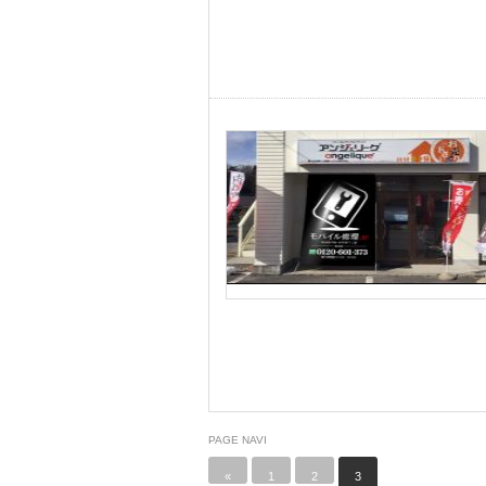
PAGE NAVI
«
1
2
3