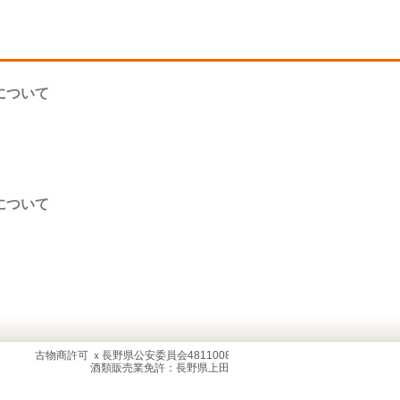
について
について
古物商許可 ｘ長野県公安委員会481100800035号
酒類販売業免許：長野県上田法1-14号