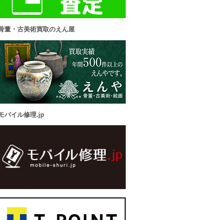
骨董・古美術買取のえん屋
モバイル修理.jp