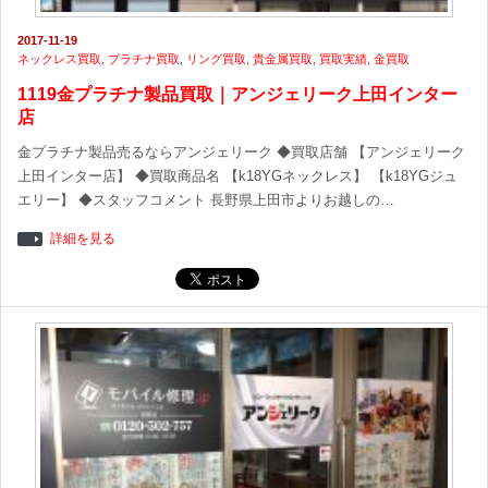
2017-11-19
ネックレス買取
,
プラチナ買取
,
リング買取
,
貴金属買取
,
買取実績
,
金買取
1119金プラチナ製品買取｜アンジェリーク上田インター
店
金プラチナ製品売るならアンジェリーク ◆買取店舗 【アンジェリーク
上田インター店】 ◆買取商品名 【k18YGネックレス】 【k18YGジュ
エリー】 ◆スタッフコメント 長野県上田市よりお越しの…
詳細を見る