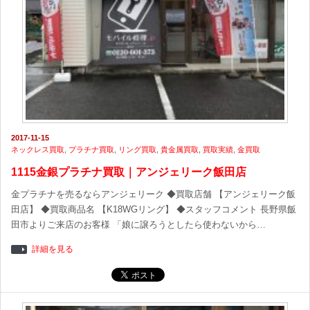
2017-11-15
ネックレス買取
,
プラチナ買取
,
リング買取
,
貴金属買取
,
買取実績
,
金買取
1115金銀プラチナ買取｜アンジェリーク飯田店
金プラチナを売るならアンジェリーク ◆買取店舗 【アンジェリーク飯
田店】 ◆買取商品名 【K18WGリング】 ◆スタッフコメント 長野県飯
田市よりご来店のお客様 「娘に譲ろうとしたら使わないから…
詳細を見る