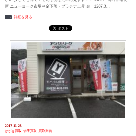
新 ニューヨーク市場⇒金下落・プラチナ上昇 金 1287.3…
詳細を見る
2017-11-23
はがき買取
,
切手買取
,
買取実績