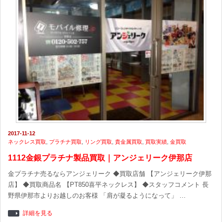
2017-11-12
ネックレス買取
,
プラチナ買取
,
リング買取
,
貴金属買取
,
買取実績
,
金買取
1112金銀プラチナ製品買取｜アンジェリーク伊那店
金プラチナ売るならアンジェリーク ◆買取店舗 【アンジェリーク伊那
店】 ◆買取商品名 【PT850喜平ネックレス】 ◆スタッフコメント 長
野県伊那市よりお越しのお客様 「肩が凝るようになって」 …
詳細を見る