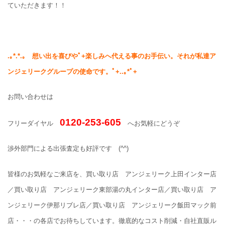
ていただきます！！
.
｡
*
.*.
｡ 想い出を喜びやﾟ
+
楽しみへ代える事のお手伝い。それが私達ア
ンジェリークグループの使命です。ﾟ
+..
｡
*
ﾟ
+
お問い合わせは
0120-253-605
フリーダイヤル
へお気軽にどうぞ
渉外部門による出張査定も好評です (^^)
皆様のお気軽なご来店を、買い取り店 アンジェリーク上田インター店
／買い取り店 アンジェリーク東部湯の丸インター店／買い取り店 ア
ンジェリーク伊那リブレ店／買い取り店 アンジェリーク飯田マック前
店・・・の各店でお待ちしています。徹底的なコスト削減・自社直販ル