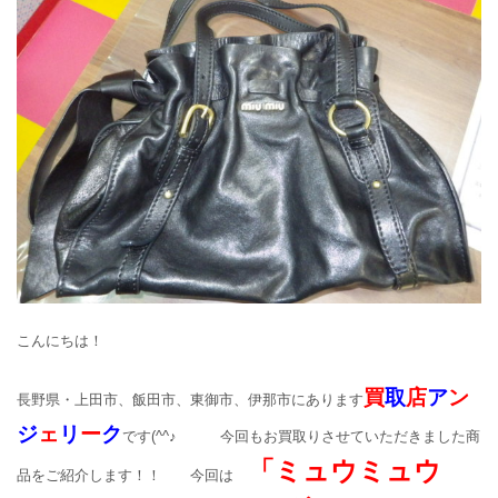
こんにちは！
買
取
店
ア
ン
長野県・上田市、飯田市、東御市、伊那市にあります
ジ
ェ
リ
ー
ク
です(^^♪ 今回もお買取りさせていただきました商
「ミュウミュウ
品をご紹介します！！ 今回は