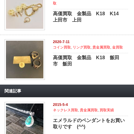
取
高価買取 金製品 K18 K14
上田市 上田
2020-7-11
コイン買取
,
リング買取
,
貴金属買取
,
金買取
高価買取 金製品 K18 飯田
市 飯田
関連記事
2015-5-4
ネックレス買取
,
貴金属買取
,
買取実績
エメラルドのペンダントをお買い
取りです (^^)