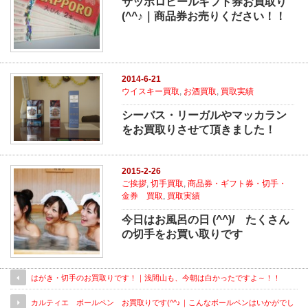
サッポロビールギフト券お買取り
(^^♪｜商品券お売りください！！
2014-6-21
ウイスキー買取
,
お酒買取
,
買取実績
シーバス・リーガルやマッカラン
をお買取りさせて頂きました！
2015-2-26
ご挨拶
,
切手買取
,
商品券・ギフト券・切手・
金券 買取
,
買取実績
今日はお風呂の日 (^^)/ たくさん
の切手をお買い取りです
はがき・切手のお買取りです！｜浅間山も、今朝は白かったですよ～！！
カルティエ ボールペン お買取りです(^^♪｜こんなボールペンはいかがでし