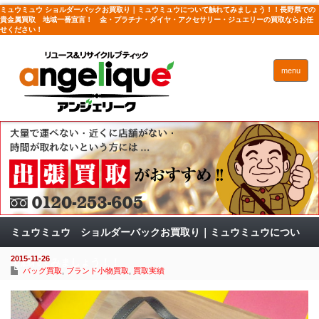
ミュウミュウ ショルダーバックお買取り｜ミュウミュウについて触れてみましょう！！長野県での
貴金属買取 地域一番宣言！ 金・プラチナ・ダイヤ・アクセサリー・ジュエリーの買取ならお任
せください！
menu
ミュウミュウ ショルダーバックお買取り｜ミュウミュウについ
2015-11-26
て触れてみましょう！！
バッグ買取
,
ブランド小物買取
,
買取実績