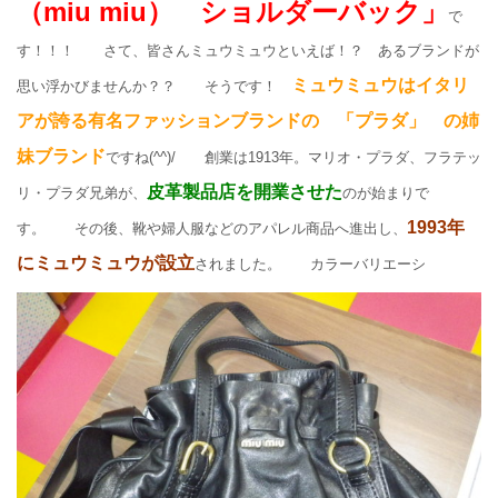
（miu miu） ショルダーバック」
で
す！！！ さて、皆さんミュウミュウといえば！？ あるブランドが
ミュウミュウはイタリ
思い浮かびませんか？？ そうです！
アが誇る有名ファッションブランドの 「プラダ」 の姉
妹ブランド
ですね(^^)/ 創業は1913年。マリオ・プラダ、フラテッ
皮革製品店を開業させた
リ・プラダ兄弟が、
のが始まりで
1993年
す。 その後、靴や婦人服などのアパレル商品へ進出し、
にミュウミュウが設立
されました。 カラーバリエーシ