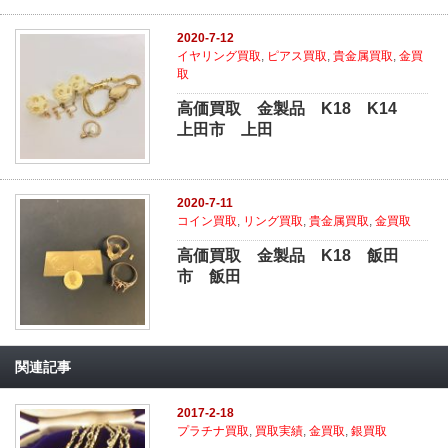
2020-7-12
イヤリング買取
,
ピアス買取
,
貴金属買取
,
金買
取
高価買取 金製品 K18 K14
上田市 上田
2020-7-11
コイン買取
,
リング買取
,
貴金属買取
,
金買取
高価買取 金製品 K18 飯田
市 飯田
関連記事
2017-2-18
プラチナ買取
,
買取実績
,
金買取
,
銀買取