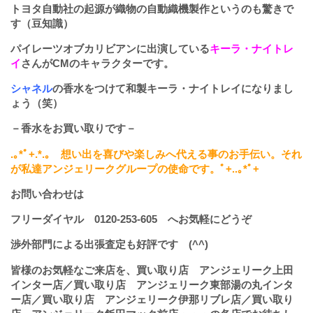
トヨタ自動社の起源が織物の自動織機製作というのも驚きで
す（豆知識）
パイレーツオブカリビアンに出演している
キーラ・ナイトレ
イ
さんがCMのキャラクターです。
シャネル
の香水をつけて和製キーラ・ナイトレイになりまし
ょう（笑）
－香水をお買い取りです－
.
｡
*
ﾟ
+.*.
｡ 想い出を喜びや楽しみへ代える事のお手伝い。それ
が私達アンジェリークグループの使命です。ﾟ
+..
｡
*
ﾟ
+
お問い合わせは
フリーダイヤル
0120-253-605
へお気軽にどうぞ
渉外部門による出張査定も好評です (^^)
皆様のお気軽なご来店を、買い取り店 アンジェリーク上田
インター店／買い取り店 アンジェリーク東部湯の丸インタ
ー店／買い取り店 アンジェリーク伊那リブレ店／買い取り