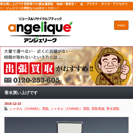
香水買い上げです長野県での貴金属買取 地域一番宣言！ 金・プラチナ・ダイヤ・アクセサリ
ー・ジュエリーの買取ならお任せください！
menu
香水買い上げです
2016-12-23
シャネル（CHANEL）買取
,
シャネル（CHANEL）買取
,
買取実績
,
香水買取