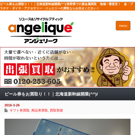
ビール券をお買取り！！｜北海道新幹線開業(^^)/長野県での貴金属買取 地域一番宣言！ 金・プ
ラチナ・ダイヤ・アクセサリー・ジュエリーの買取ならお任せください！
menu
ビール券をお買取り！！｜北海道新幹線開業(^^)/
2016-3-26
ギフト券買取
,
商品券買取
,
買取実績