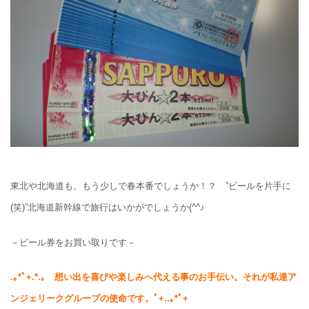
東北や北海道も、もう少しで春本番でしょうか！？ ”ビールを片手に
(笑)”北海道新幹線で旅行はいかがでしょうか(^^♪
－ビール券をお買い取りです－
.
｡
*
ﾟ
+.*.
｡ 想い出を喜びや楽しみへ代える事のお手伝い。それが私達ア
ンジェリークグループの使命です。ﾟ
+..
｡
*
ﾟ
+