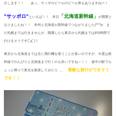
介します！！ あっ、サッポロビールのビール券もありますねー！
”サッポロ”
「北海道新幹線」
といえば！！ 本日
が開業と
なりましたね！！ 本州と北海道が新幹線でつながりました(*^^)v ま
だ札幌までは行きませんが、開通したら東京から札幌までは約5時間で
行けるそうです(ﾟдﾟ)！
東京から北海道までは主に飛行機を使うことが多いのですが、今度は新
幹線でのんびりと北海道まで行くのも良いですね～！！ 途中の駅でち
素敵な旅行ができそう
ょっと降りて東北を散策してみたり…。
です！！