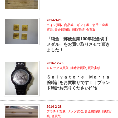
2014-3-23
コイン買取
,
商品券・ギフト券・切手・金券
買取
,
貴金属買取
,
買取実績
,
金買取
「純金 郵便創業100年記念切手
メダル」をお買い取りさせて頂き
ました！
2016-12-26
ロレックス買取
,
腕時計買取
,
買取実績
Ｓａｌｖａｔｏｒｅ Ｍａｒｒａ
腕時計をお買取りです！｜ブラン
ド時計お売りください(^^)/
2014-2-28
プラチナ買取
,
リング買取
,
貴金属買取
,
買取実
績
,
金買取