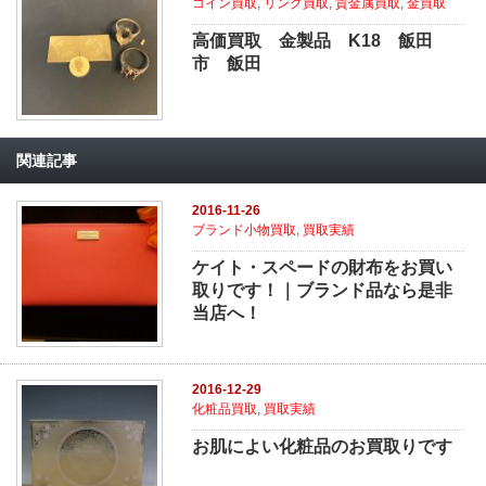
コイン買取
,
リング買取
,
貴金属買取
,
金買取
高価買取 金製品 K18 飯田
市 飯田
関連記事
2016-11-26
ブランド小物買取
,
買取実績
ケイト・スペードの財布をお買い
取りです！｜ブランド品なら是非
当店へ！
2016-12-29
化粧品買取
,
買取実績
お肌によい化粧品のお買取りです