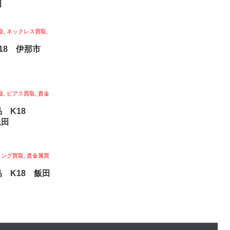
田
取
,
ネックレス買取
,
k18 伊那市
取
,
ピアス買取
,
貴金
品 K18
上田
リング買取
,
貴金属買
 K18 飯田