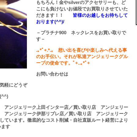
もちろん！金やsilverのアクセサリーも、ど
こにも負けないお値段でお買取りさせていた
だきます！！
皆様のお越しをお待ちして
おります(^^)/
－プラチナ900 ネックレスをお買い取りで
す－
.
｡
*
ﾟ
+.*.
｡ 想い出を喜びや楽しみへ代える事
のお手伝い。それが私達アンジェリークグル
ープの使命です。ﾟ
+..
｡
*
ﾟ
+
お問い合わせは
気軽にどうぞ
^^)
 アンジェリーク上田インター店／買い取り店 アンジェリー
 アンジェリーク伊那リブレ店／買い取り店 アンジェリーク
しています。徹底的なコスト削減・自社直販ルート経営により
います