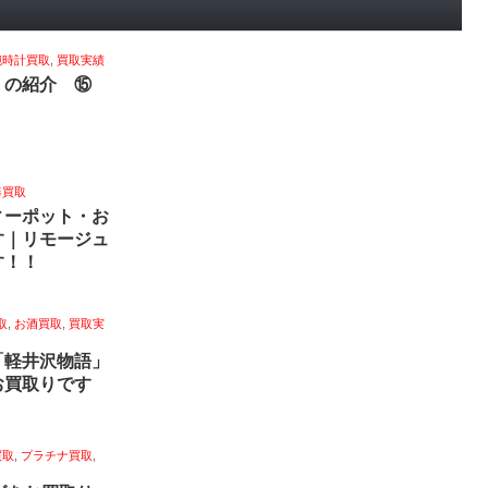
腕時計買取
,
買取実績
】の紹介 ⑮
器買取
ィーポット・お
す｜リモージュ
す！！
取
,
お酒買取
,
買取実
「軽井沢物語」
お買取りです
買取
,
プラチナ買取
,