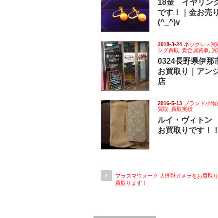
18金 イヤリン
です！｜金お売
(^_^)v
2018-3-24
ネックレス買
ング買取
,
貴金属買取
,
買
0324長野県伊
お買取り｜アン
店
2016-5-13
ブランド小物
買取
,
買取実績
ルイ・ヴィトン
お買取りです！
プラズマウォーク 大怪獣ガメラをお買取り(^
買取ります！