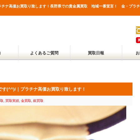
/｜プラチナ高価お買取り致します！長野県での貴金属買取 地域一番宣言！ 金・プ
内
よくあるご質問
買取日報
お
す(^^)/｜プラチナ高価お買取り致します！
取
,
買取実績
,
金買取
,
銀買取