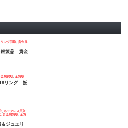
,
リング買取
,
貴金属
 銀製品 貴金
貴金属買取
,
金買取
18リング 飯
取
,
ネックレス買取
,
取
,
貴金属買取
,
金買
属＆ジュエリ