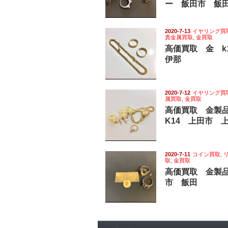
ー 飯田市 飯
2020-7-13
イヤリング買
貴金属買取
,
金買取
高価買取 金 
伊那
2020-7-12
イヤリング買
属買取
,
金買取
高価買取 金製
K14 上田市 
2020-7-11
コイン買取
,
取
,
金買取
高価買取 金製品
市 飯田