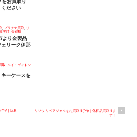
グをお買取り
りください
取
,
プラチナ買取
,
リ
取実績
,
金買取
那市より金製品
ジェリーク伊那
買取
,
ルイ・ヴィトン
 キーケースを
！
^)/｜玩具
リソウ リペアジェルをお買取り(^^)/｜化粧品買取りま
す！