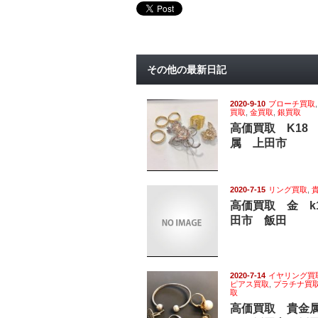
その他の最新日記
2020-9-10
ブローチ買取
買取
,
金買取
,
銀買取
高価買取 K18
属 上田市
2020-7-15
リング買取
,
高価買取 金 k
田市 飯田
2020-7-14
イヤリング買
ピアス買取
,
プラチナ買
取
高価買取 貴金