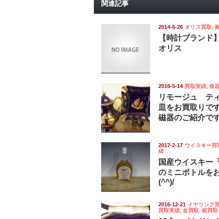
関連記事
2014-6-26
オリス買取
,
【時計ブランド
オリス
2016-5-14
買取実績
,
食
リモージュ テ
皿をお買取りで
磁器のご紹介で
2017-2-17
ウイスキー買
績
国産ウイスキー
のミニボトルを
(^^)/
2016-12-21
イヤリング
買取実績
,
金買取
,
銀買取