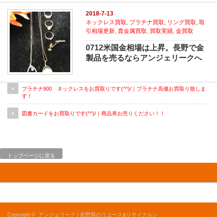
2018-7-13
ネックレス買取
,
プラチナ買取
,
リング買取
,
取
引相場更新
,
貴金属買取
,
買取実績
,
金買取
0712米国金相場は上昇。長野で金
製品を売るならアンジェリークへ
プラチナ900 ネックレスをお買取りです(^^)/｜プラチナ高価お買取り致しま
す！
図書カードをお買取りです(^^)/｜商品券お売りください！！
トップページに戻る
Copyright ©
アンジェリーク | 長野県のリユース&リサイクルシ