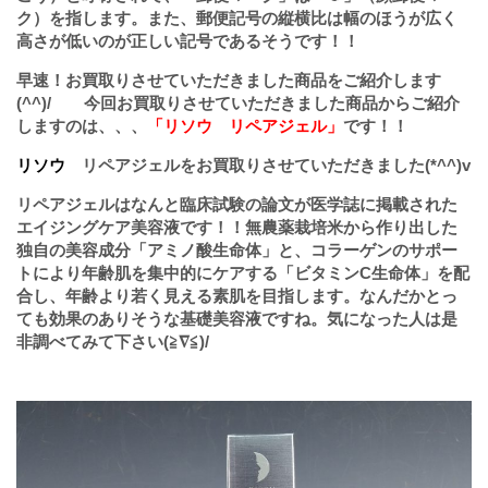
ク）を指します。また、郵便記号の縦横比は幅のほうが広く
高さが低いのが正しい記号であるそうです！！
早速！お買取りさせていただきました商品をご紹介します
(^^)/ 今回お買取りさせていただきました商品からご紹介
しますのは、、、
「リソウ
リペアジェル
」
です！！
リソウ
リペアジェル
をお買取りさせていただきました(*^^)v
リペアジェルはなんと臨床試験の論文が医学誌に掲載された
エイジングケア美容液です！！無農薬栽培米から作り出した
独自の美容成分「アミノ酸生命体」と、コラーゲンのサポー
トにより年齢肌を集中的にケアする「ビタミンC生命体」を配
合し、年齢より若く見える素肌を目指します。なんだかとっ
ても効果のありそうな基礎美容液ですね。気になった人は是
非調べてみて下さい(≧∇≦)/