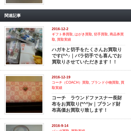
関連記事
2016-12-2
ギフト券買取
,
はがき買取
,
切手買取
,
商品券買
取
,
買取実績
ハガキと切手をたくさんお買取り
です(^^♪｜バラ切手でも喜んでお
買取りさせていただきます！！
2016-12-19
コーチ（COACH）買取
,
ブランド小物買取
,
買
取実績
コーチ ラウンドファスナー長財
布をお買取り(*^^)v｜ブランド財
布高価お買取り致します！
2016-9-14
バッグ買取
,
買取実績