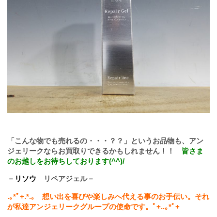
「こんな物でも売れるの・・・？？」というお品物も、アン
ジェリークならお買取りできるかもしれません！！
皆さま
のお越しをお待ちしております(^^)/
－
リソウ
リペアジェル
－
.
｡
*
ﾟ
+.*.
｡ 想い出を喜びや楽しみへ代える事のお手伝い。それ
が私達アンジェリークグループの使命です。ﾟ
+..
｡
*
ﾟ
+