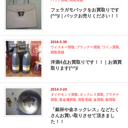
フェラガモバックをお買取りです
(^^)/｜バックお売りください！！
2016-5-30
ウイスキー買取
,
ブランデー買取
,
ワイン買取
,
買取実績
洋酒4点お買取りです！！｜お酒買
取ります(^^)/
2014-3-24
ダイヤモンド買取
,
ネックレス買取
,
プラチナ
買取
,
貴金属買取
,
買取実績
,
金買取
,
銀買取
「銀杯や金ネックレス」などたく
さんお買い取りさせて頂きまし
た！！